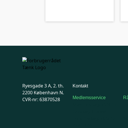
kolbe
C-kolbe
Ryesgade 3 A, 2. th.
Kontakt
2200 København N.
Medlemsservice
Rå
CVR-nr: 63870528
Man-tirsdag: kl. 9-12
F
Onsdag: Lukket
7
Tors-fredag: kl. 9-12
Ma
7741 7741