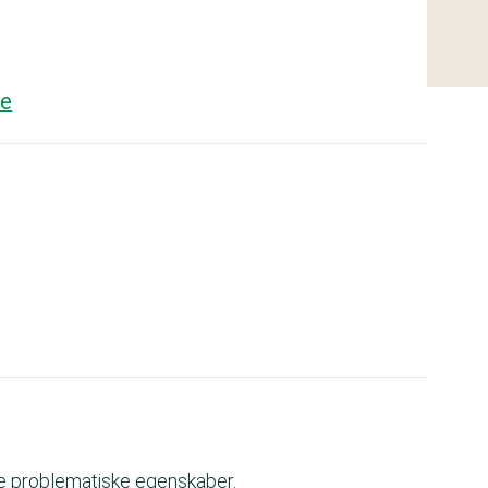
re
ve problematiske egenskaber.