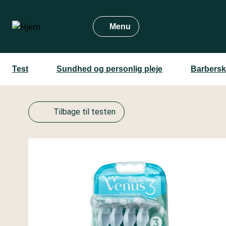
Gå
til
Menu
hovedindhold
Test
Sundhed og personlig pleje
Barbersk
Tilbage til testen