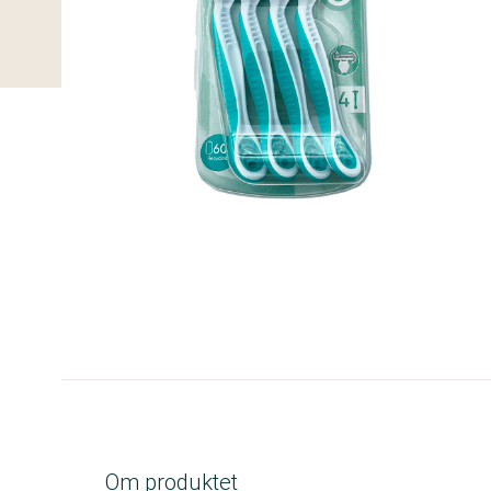
C-kolbe
Om produktet