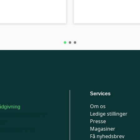
A-kolbe
Services
Om os
dgivning
Ledige stillinger
or medlemmer: 7741
Presse
777
Magasiner
n-fredag 9-15
Få nyhedsbrev