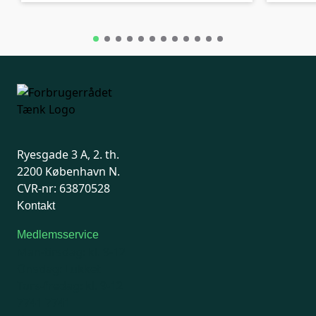
Ryesgade 3 A, 2. th.
2200 København N.
CVR-nr: 63870528
Kontakt
Medlemsservice
Man-tirsdag: kl. 9-12
Onsdag: Lukket
Tors-fredag: kl. 9-12
7741 7741