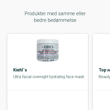
Produkter med samme eller
bedre bedømmelse
Kiehl´s
Top 
Ultra facial overnight hydrating face mask
Beaut
C-kolbe
C-kolbe