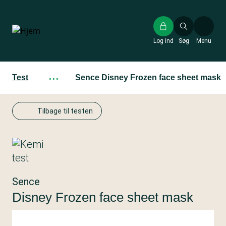
Gå
til
hovedindhold
Log ind
Søg
Menu
Test
···
Sence Disney Frozen face sheet mask
Tilbage til testen
Sence
Disney Frozen face sheet mask