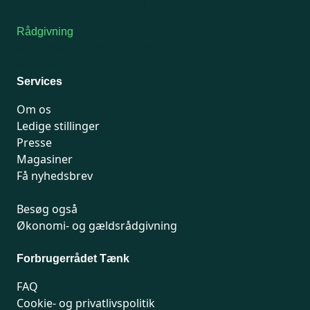
Kontakt medlemsservice
Rådgivning
For medlemmer: 7741 7777
Man-fredag 9-15
Services
Om os
Ledige stillinger
Presse
Magasiner
Få nyhedsbrev
Besøg også
Økonomi- og gældsrådgivning
Forbrugerrådet Tænk
FAQ
Cookie- og privatlivspolitik