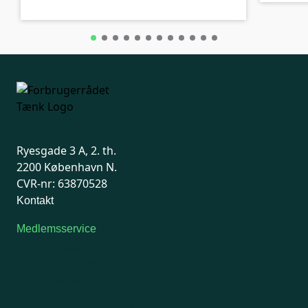
Ryesgade 3 A, 2. th.
2200 København N.
CVR-nr: 63870528
Kontakt
Medlemsservice
Man-tirsdag: kl. 9-12
Onsdag: Lukket
Tors-fredag: kl. 9-12
7741 7741