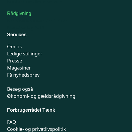
Kontakt medlemsservice
Rådgivning
For medlemmer: 7741 7777
Man-fredag 9-15
Services
Om os
Ledige stillinger
Presse
Magasiner
Få nyhedsbrev
Besøg også
Økonomi- og gældsrådgivning
Forbrugerrådet Tænk
FAQ
Cookie- og privatlivspolitik