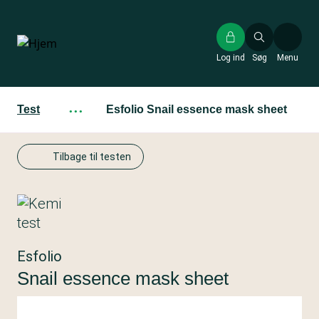
Gå
til
hovedindhold
Log ind
Søg
Menu
Test
···
Esfolio Snail essence mask sheet
Tilbage til testen
Esfolio
Snail essence mask sheet