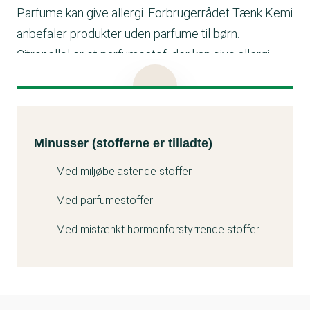
Parfume kan give allergi. Forbrugerrådet Tænk Kemi
anbefaler produkter uden parfume til børn.
Citronellol er et parfumestof, der kan give allergi.
Forbrugerrådet Tænk Kemi anbefaler produkter
uden parfume til børn.
Geraniol er et parfumestof, der kan give allergi.
Minusser (stofferne er tilladte)
Kemitest
Forbrugerrådet Tænk Kemi anbefaler produkter
Minusser (stofferne er tilladte)
uden parfume til børn.
Med miljøbelastende stoffer
Med parfumestoffer
Med mistænkt hormonforstyrrende stoffer