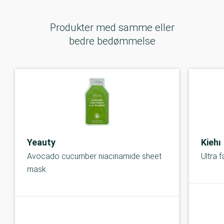
Produkter med samme eller
bedre bedømmelse
Yeauty
Kiehl
Avocado cucumber niacinamide sheet
Ultra 
mask
C-kolbe
C-kolbe