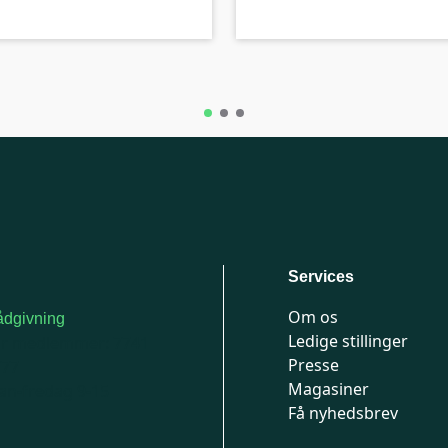
Services
Om os
dgivning
Ledige stillinger
or medlemmer: 7741
Presse
777
Magasiner
n-fredag 9-15
Få nyhedsbrev