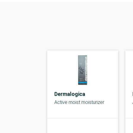
Dermalogica
Active moist moisturizer
kolbe