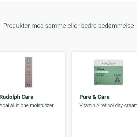
Produkter med samme eller bedre bedømmelse
Rudolph Care
Pure & Care
Açai all in one moisturizer
Vitamin A retinol day crea
B-kolbe