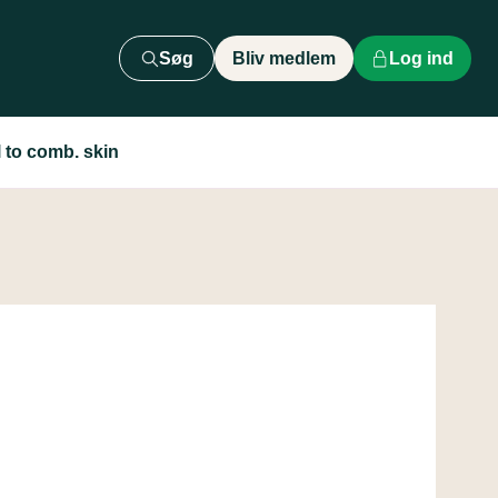
Søg
Bliv medlem
Log ind
to comb. skin