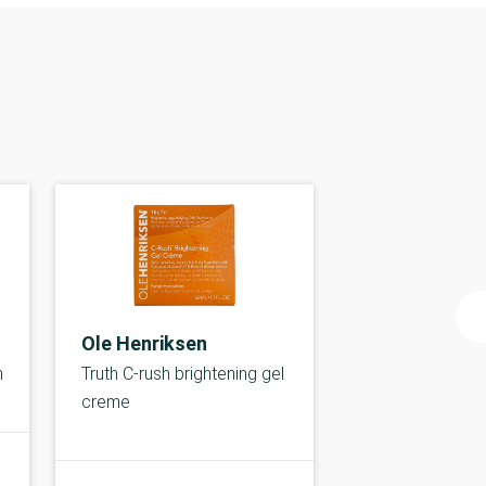
Ole Henriksen
m
Truth C-rush brightening gel
creme
B-kolbe
B-