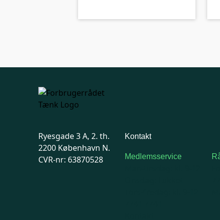
B-kolbe
Ryesgade 3 A, 2. th.
Kontakt
2200 København N.
Medlemsservice
Rå
CVR-nr: 63870528
Man-tirsdag: kl. 9-12
F
Onsdag: Lukket
7
Tors-fredag: kl. 9-12
Ma
7741 7741
Kontakt