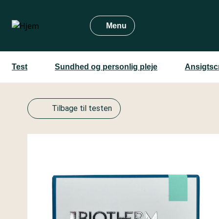
Gå
til
Menu
hovedindhold
Test
Sundhed og personlig pleje
Ansigtsc
Tilbage til testen