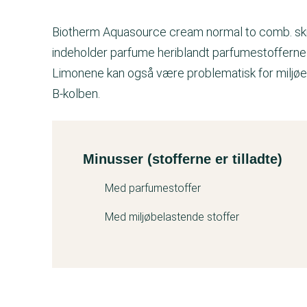
Biotherm Aquasource cream normal to comb. ski
indeholder parfume heriblandt parfumestofferne L
Limonene kan også være problematisk for miljø
B-kolben.
Minusser (stofferne er tilladte)
Kemitest
Med parfumestoffer
Med miljøbelastende stoffer