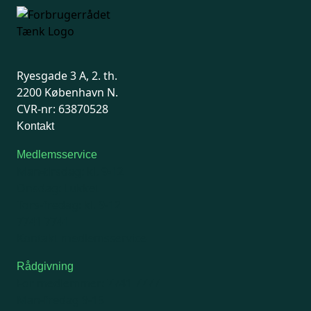
Ryesgade 3 A, 2. th.
2200 København N.
CVR-nr: 63870528
Kontakt
Medlemsservice
Man-tirsdag: kl. 9-12
Onsdag: Lukket
Tors-fredag: kl. 9-12
7741 7741
Kontakt medlemsservice
Rådgivning
For medlemmer: 7741 7777
Man-fredag 9-15