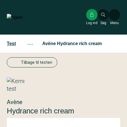
Gå
til
hovedindhold
Log ind
Søg
Menu
Test
···
Avène Hydrance rich cream
Tilbage til testen
Avène
Hydrance rich cream