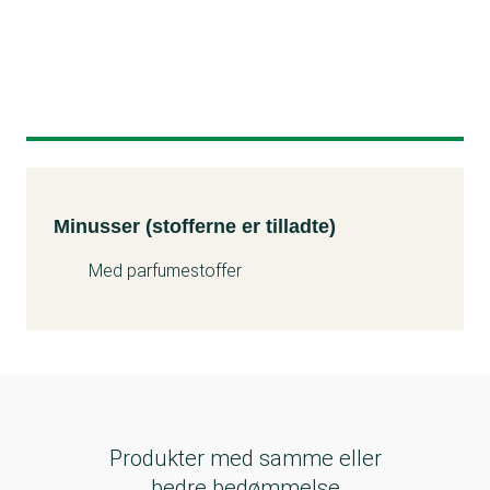
Minusser (stofferne er tilladte)
Kemitest
Minusser (stofferne er tilladte)
Med parfumestoffer
Produkter med samme eller
bedre bedømmelse