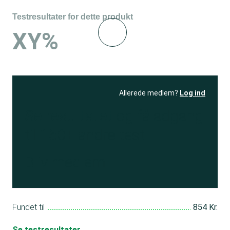
Testresultater for dette produkt
XY%
Allerede medlem?
Log ind
Se resultatet
og få adgang
til 150+ andre test
Bliv medlem
Fundet til
854 Kr.
Se testresultater