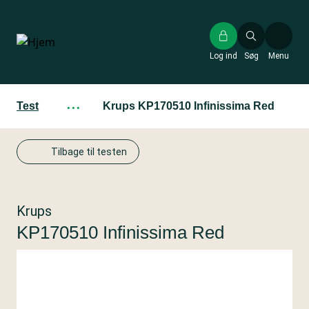
Gå
til
hovedindhold
Log ind
Søg
Menu
Test
···
Krups KP170510 Infinissima Red
Tilbage til testen
Krups
KP170510 Infinissima Red