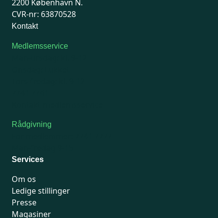
2200 København N.
CVR-nr: 63870528
Kontakt
Medlemsservice
Man-tirsdag: kl. 9-12
Onsdag: Lukket
Tors-fredag: kl. 9-12
7741 7741
Kontakt medlemsservice
Rådgivning
For medlemmer: 7741 7777
Man-fredag 9-15
Services
Om os
Ledige stillinger
Presse
Magasiner