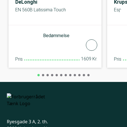
DeLonghi
Krup
EN 560B Latissima Touch
Esper
Bedømmelse
1609 Kr.
Pris
Pris
Ryesgade 3 A, 2. th.