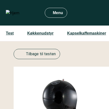
Gå
til
Menu
hovedindhold
Test
Køkkenudstyr
Kapselkaffemaskiner
Tilbage til testen