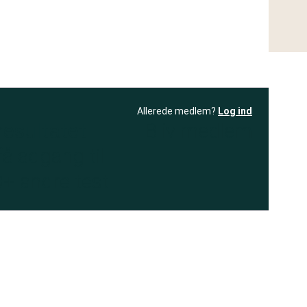
Allerede medlem?
Log ind
resultatet
Bliv medlem
få adgang til
+ andre test
.