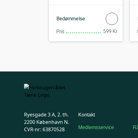
Bedømmelse
599 Kr.
Pris
Ryesgade 3 A, 2. th.
Kontakt
2200 København N.
Medlemsservice
Rå
CVR-nr: 63870528
Man-tirsdag: kl. 9-12
F