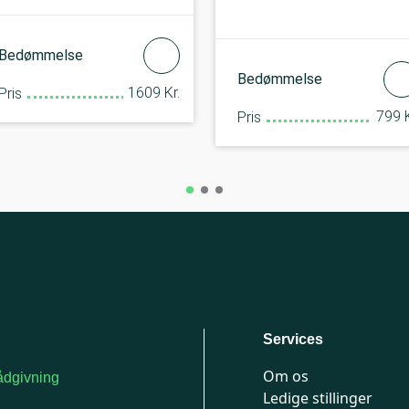
Bedømmelse
Bedømmelse
1609 Kr.
Pris
799 K
Pris
Services
Om os
dgivning
Ledige stillinger
or medlemmer: 7741