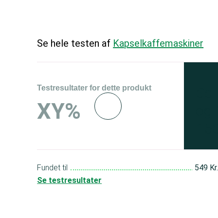
Se hele testen af
Kapselkaffemaskiner
Testresultater for dette produkt
Se 
XY%
og 
150
Fundet til
549 Kr
Se testresultater