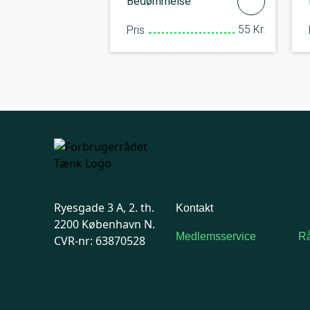
Bedømmelse
55 Kr.
Pris
Ryesgade 3 A, 2. th.
Kontakt
2200 København N.
Medlemsservice
Rå
CVR-nr: 63870528
Man-tirsdag: kl. 9-12
F
Onsdag: Lukket
7
Tors-fredag: kl. 9-12
Ma
7741 7741