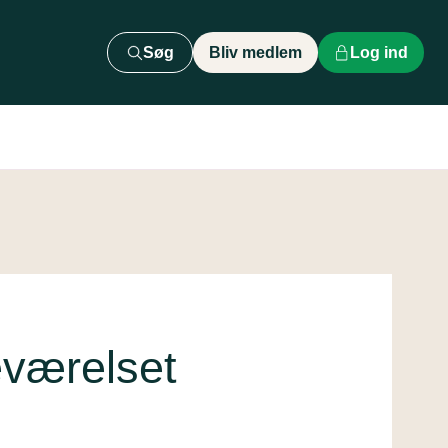
Søg
Bliv medlem
Log ind
deværelset