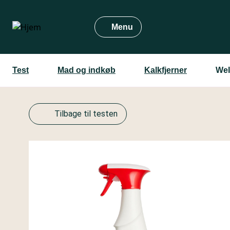
Gå
til
Menu
hovedindhold
Test
Mad og indkøb
Kalkfjerner
Wel
Tilbage til testen