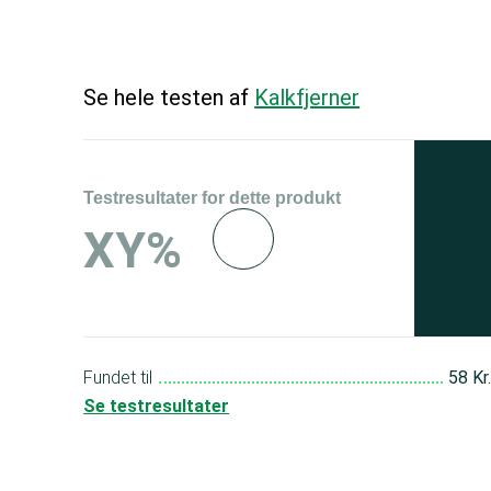
Se hele testen af
Kalkfjerner
Testresultater for dette produkt
Se 
XY%
og 
150
Fundet til
58 Kr
Se testresultater