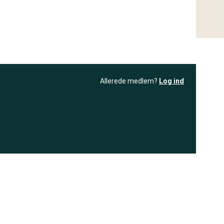
Allerede medlem?
Log ind
resultatet
Bliv medlem
få adgang til
+ andre test
.