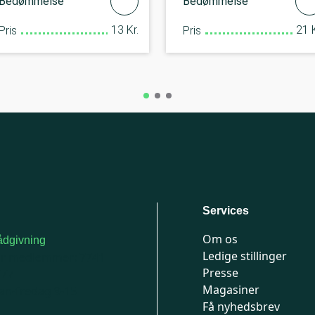
Bedømmelse
Bedømmelse
13 Kr.
21 K
Pris
Pris
Services
Om os
dgivning
Ledige stillinger
or medlemmer: 7741
Presse
777
Magasiner
n-fredag 9-15
Få nyhedsbrev