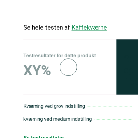
Se hele testen af
Kaffekværne
Testresultater for dette produkt
Se 
XY%
og 
150
Kværning ved grov indstilling
kværning ved medium indstilling
Se testresultater