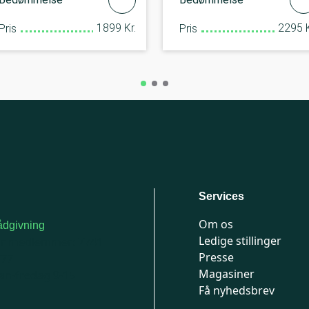
1899 Kr.
2295 K
Pris
Pris
Services
Om os
dgivning
Ledige stillinger
or medlemmer: 7741
Presse
777
Magasiner
n-fredag 9-15
Få nyhedsbrev