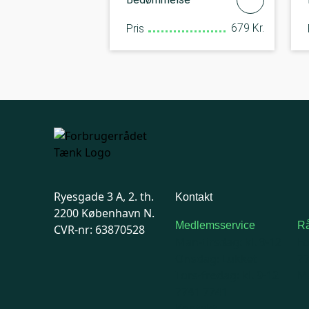
679 Kr.
Pris
Ryesgade 3 A, 2. th.
Kontakt
2200 København N.
Medlemsservice
Rå
CVR-nr: 63870528
Man-tirsdag: kl. 9-12
F
Onsdag: Lukket
7
Tors-fredag: kl. 9-12
Ma
7741 7741
Kontakt