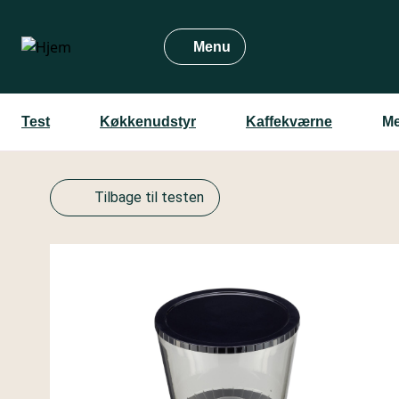
Gå
til
Menu
hovedindhold
Test
Køkkenudstyr
Kaffekværne
Me
Tilbage til testen