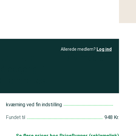
Allerede medlem?
Log ind
resultatet
Bliv medlem
få adgang til
+ andre test
kværning ved fin indstilling
Fundet til
948 Kr.
Se flere priser hos PriceRunner (reklamelink)