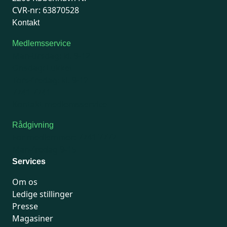
CVR-nr: 63870528
Kontakt
Medlemsservice
Man-tirsdag: kl. 9-12
Onsdag: Lukket
Tors-fredag: kl. 9-12
7741 7741
Kontakt medlemsservice
Rådgivning
For medlemmer: 7741 7777
Man-fredag 9-15
Services
Om os
Ledige stillinger
Presse
Magasiner