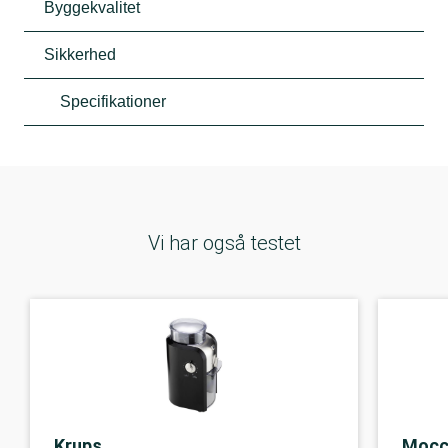
Byggekvalitet
Sikkerhed
Specifikationer
Vi har også testet
Krups
Mocc