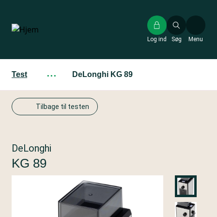
Gå
til
hovedindhold
Log ind
Søg
Menu
Test
···
DeLonghi KG 89
Tilbage til testen
DeLonghi
KG 89