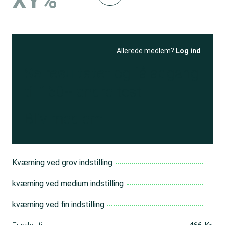
XY%
Allerede medlem?
Log ind
Se resultatet
og få adgang
til 150+ andre test
Bliv medlem
Kværning ved grov indstilling
kværning ved medium indstilling
kværning ved fin indstilling