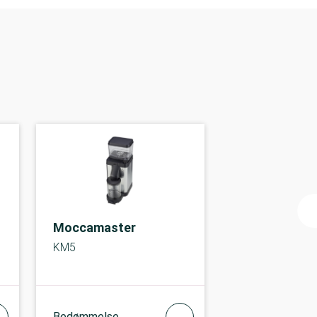
Moccamaster
KM5
Bedømmelse