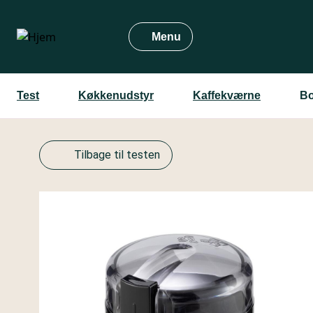
Gå
til
Menu
hovedindhold
Test
Køkkenudstyr
Kaffekværne
B
Tilbage til testen