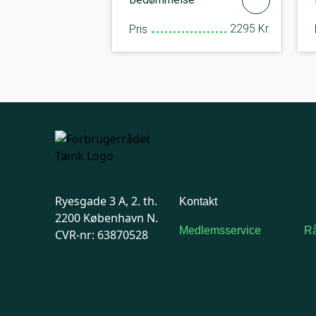
2295 Kr.
Pris
Ryesgade 3 A, 2. th.
Kontakt
2200 København N.
Medlemsservice
Rå
CVR-nr: 63870528
Man-tirsdag: kl. 9-12
F
Onsdag: Lukket
7
Tors-fredag: kl. 9-12
Ma
7741 7741
Kontakt