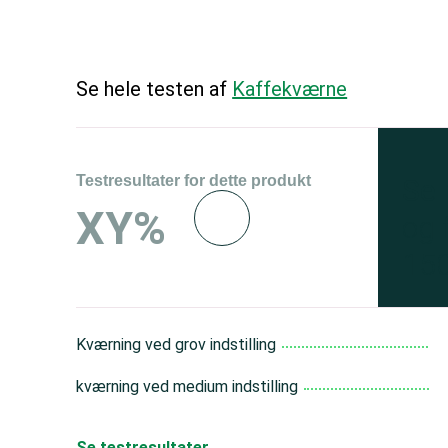
Se hele testen af
Kaffekværne
Testresultater for dette produkt
Se 
XY%
og 
150
Kværning ved grov indstilling
kværning ved medium indstilling
Se testresultater