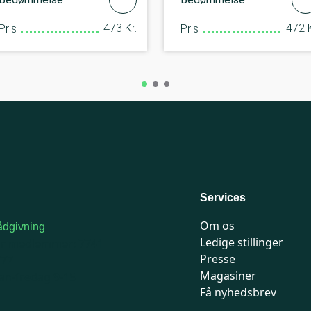
473 Kr.
472 K
Pris
Pris
Services
Om os
dgivning
Ledige stillinger
or medlemmer: 7741
Presse
777
Magasiner
n-fredag 9-15
Få nyhedsbrev