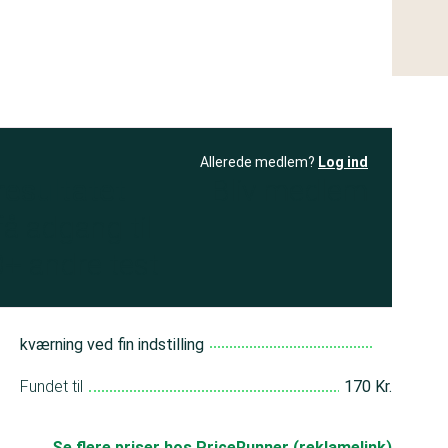
Allerede medlem?
Log ind
resultatet
Bliv medlem
få adgang til
+ andre test
kværning ved fin indstilling
Fundet til
170 Kr.
Se flere priser hos PriceRunner (reklamelink)