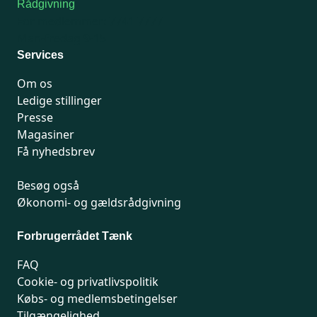
Rådgivning
For medlemmer: 7741 7777
Man-fredag 9-15
Services
Om os
Ledige stillinger
Presse
Magasiner
Få nyhedsbrev
Besøg også
Økonomi- og gældsrådgivning
Forbrugerrådet Tænk
FAQ
Cookie- og privatlivspolitik
Købs- og medlemsbetingelser
Tilgængelighed