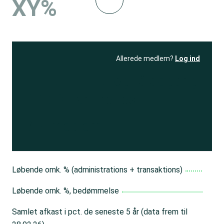
XY%
Allerede medlem?
Log ind
Se resultatet
og få adgang
til 150+ andre test
Bliv medlem
Løbende omk. % (administrations + transaktions)
Løbende omk. %, bedømmelse
Samlet afkast i pct. de seneste 5 år (data frem til