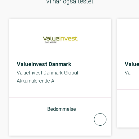
Vi har også testet
ValueInvest Danmark
Valu
ValueInvest Danmark Global
ValueI
Akkumulerende A
Bedømmelse