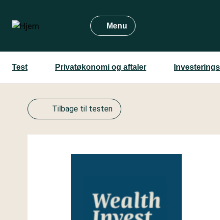
Gå
til
Menu
hovedindhold
Test
Privatøkonomi og aftaler
Investerings
Tilbage til testen