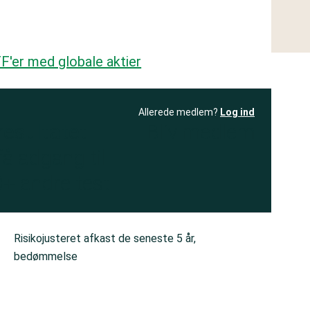
F'er med globale aktier
Allerede medlem?
Log ind
resultatet
Bliv medlem
få adgang til
+ andre test
Risikojusteret afkast de seneste 5 år,
bedømmelse