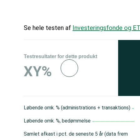
Se hele testen af
Investeringsfonde og ET
Testresultater for dette produkt
Se 
XY%
og 
150
Løbende omk. % (administrations + transaktions)
Løbende omk. %, bedømmelse
Samlet afkast i pct. de seneste 5 år (data frem