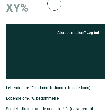
XY%
Allerede medlem?
Log ind
Se resultatet
og få adgang
til 150+ andre test
Bliv medlem
Løbende omk. % (administrations + transaktions)
Løbende omk. %, bedømmelse
Samlet afkast i pct. de seneste 5 år (data frem til