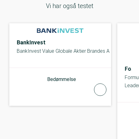
Vi har også testet
BankInvest
BankInvest Value Globale Aktier Brandes A
Form
Formue
Bedømmelse
Leade