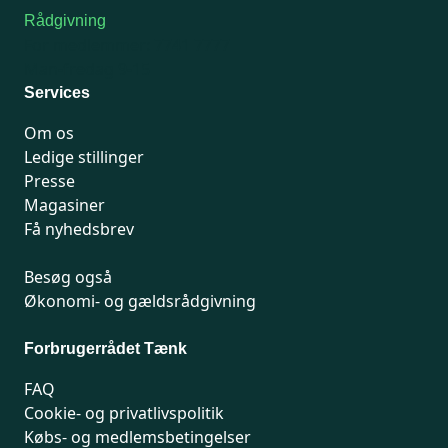
Rådgivning
For medlemmer: 7741 7777
Man-fredag 9-15
Services
Om os
Ledige stillinger
Presse
Magasiner
Få nyhedsbrev
Besøg også
Økonomi- og gældsrådgivning
Forbrugerrådet Tænk
FAQ
Cookie- og privatlivspolitik
Købs- og medlemsbetingelser