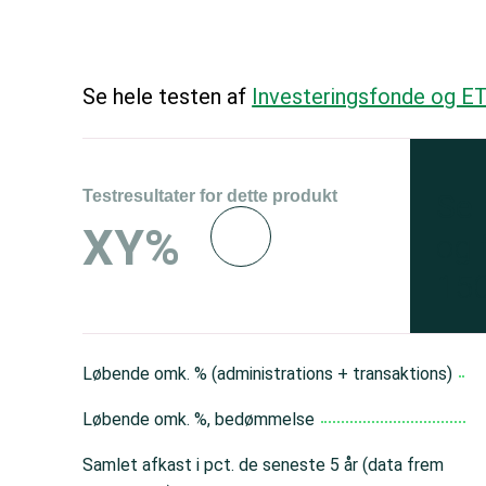
Se hele testen af
Investeringsfonde og ET
Testresultater for dette produkt
Se 
XY%
og 
150
Løbende omk. % (administrations + transaktions)
Løbende omk. %, bedømmelse
Samlet afkast i pct. de seneste 5 år (data frem