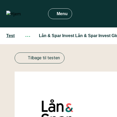
Gå
til
Menu
hovedindhold
Test
···
Lån & Spar Invest Lån & Spar Invest G
Tilbage til testen