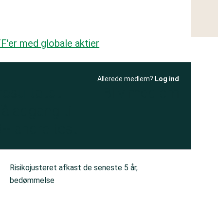
F'er med globale aktier
Allerede medlem?
Log ind
resultatet
Bliv medlem
få adgang til
+ andre test
Risikojusteret afkast de seneste 5 år,
bedømmelse