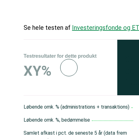
Se hele testen af
Investeringsfonde og ET
Testresultater for dette produkt
Se 
XY%
og 
150
Løbende omk. % (administrations + transaktions)
Løbende omk. %, bedømmelse
Samlet afkast i pct. de seneste 5 år (data frem