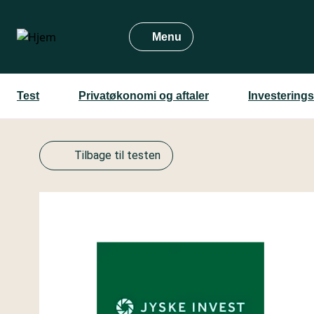
Gå
til
Menu
hovedindhold
Test
Privatøkonomi og aftaler
Investerings
Tilbage til testen