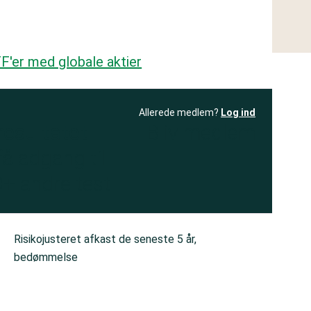
F'er med globale aktier
Allerede medlem?
Log ind
resultatet
Bliv medlem
få adgang til
+ andre test
Risikojusteret afkast de seneste 5 år,
bedømmelse