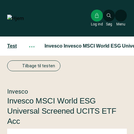
Gå
til
hovedindhold
Log ind
Søg
Menu
Test
···
Invesco Invesco MSCI World ESG Univ
Tilbage til testen
Invesco
Invesco MSCI World ESG
Universal Screened UCITS ETF
Acc