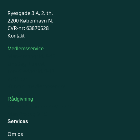
Ryesgade 3 A, 2. th.
2200 København N.
CVR-nr: 63870528
Kontakt
Medlemsservice
Man-tirsdag: kl. 9-12
Onsdag: Lukket
Tors-fredag: kl. 9-12
7741 7741
Kontakt medlemsservice
Rådgivning
For medlemmer: 7741 7777
Man-fredag 9-15
Services
Om os