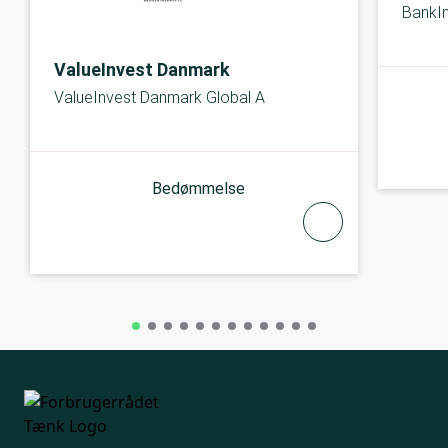
BankIn
ValueInvest Danmark
ValueInvest Danmark Global A
Bedømmelse