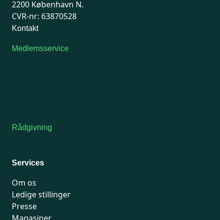
2200 København N.
CVR-nr: 63870528
Kontakt
Medlemsservice
Man-tirsdag: kl. 9-12
Onsdag: Lukket
Tors-fredag: kl. 9-12
7741 7741
Kontakt medlemsservice
Rådgivning
For medlemmer: 7741 7777
Man-fredag 9-15
Services
Om os
Ledige stillinger
Presse
Magasiner