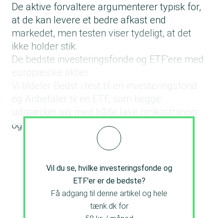
De aktive forvaltere argumenterer typisk for,
at de kan levere et bedre afkast end
markedet, men testen viser tydeligt, at det
ikke holder stik.
De bedste investeringsfonde og ETF’ere med
europæiske aktier
Vi tildeler Bedst i test til en investeringsfond
og Anbefaler til en ETF, som begge
udmærker sig med både lave omkostninger
og gode risikojusterede afkast.
Vil du se, hvilke investeringsfonde og
ETF'er er de bedste?
Få adgang til denne artikel og hele
tænk.dk for