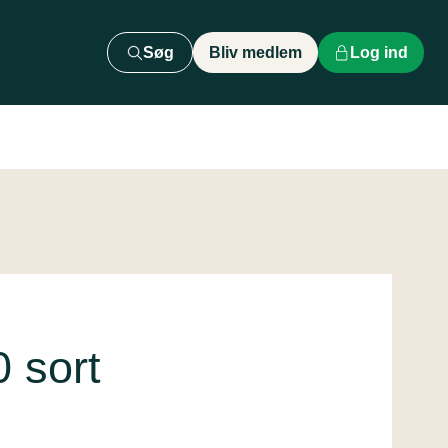
Søg
Bliv medlem
Log ind
 sort