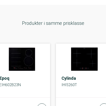
Produkter i samme prisklasse
Epoq
Cylinda
EIH602B23N
IHI5260T