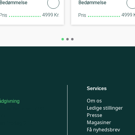
Bedømmelse
Bedømmelse
4999 Kr.
4999 K
Pris
Pris
Services
Om os
dgivning
Ledige stillinger
or medlemmer: 7741
Presse
777
Magasiner
n-fredag 9-15
Få nyhedsbrev