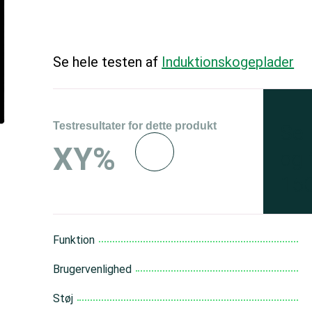
Se hele testen af
Induktions­kogeplader
Testresultater for dette produkt
Se 
XY%
og 
150
Funktion
Brugervenlighed
Støj