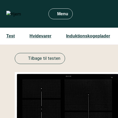
Gå
til
Menu
hovedindhold
Test
Hvidevarer
Induktions­kogeplader
Tilbage til testen