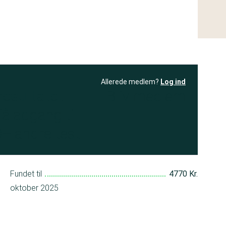
Allerede medlem?
Log ind
resultatet
Bliv medlem
få adgang til
+ andre test
Fundet til
4770 Kr.
oktober 2025