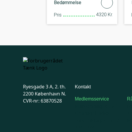
Bedømmelse
4320 Kr.
Pris
Ryesgade 3 A, 2. th.
Kontakt
2200 København N.
Medlemsservice
Rå
CVR-nr: 63870528
Man-tirsdag: kl. 9-12
F
Onsdag: Lukket
7
Tors-fredag: kl. 9-12
Ma
7741 7741