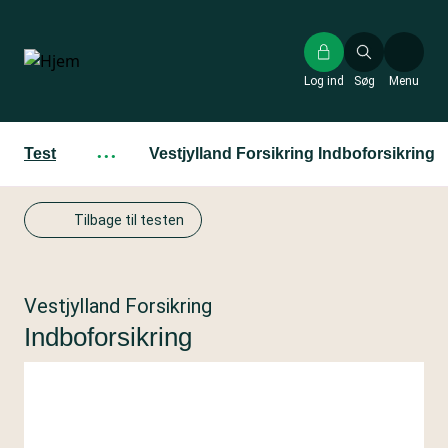
Gå
til
hovedindhold
Log ind
Søg
Menu
Test
···
Vestjylland Forsikring Indboforsikring
Tilbage til testen
Vestjylland Forsikring
Indboforsikring