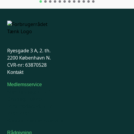
Ryesgade 3 A, 2. th.
2200 København N.
CVR-nr: 63870528
Kontakt
Medlemsservice
Man-tirsdag: kl. 9-12
Onsdag: Lukket
Tors-fredag: kl. 9-12
7741 7741
Kontakt medlemsservice
Rådgivning