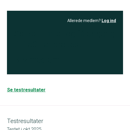
Allerede medlem?
Log ind
Se resultatet
og få adgang
til 150+ andre test
Bliv medlem
Se testresultater
Testresultater
Testet i
okt 2025