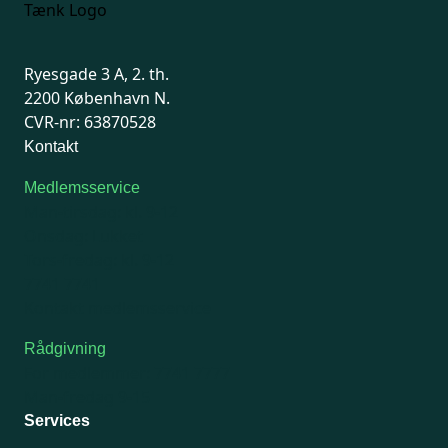
Ryesgade 3 A, 2. th.
2200 København N.
CVR-nr: 63870528
Kontakt
Medlemsservice
Man-tirsdag: kl. 9-12
Onsdag: Lukket
Tors-fredag: kl. 9-12
7741 7741
Kontakt medlemsservice
Rådgivning
For medlemmer: 7741 7777
Man-fredag 9-15
Services