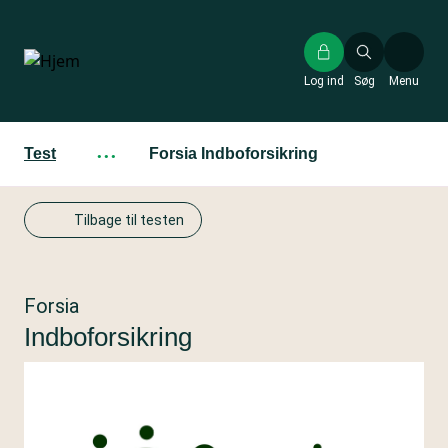
Gå
til
hovedindhold
Log ind
Søg
Menu
Test
···
Forsia Indboforsikring
Tilbage til testen
Forsia
Indboforsikring