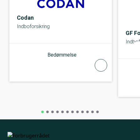
Codan
Indboforsikring
GF Fo
Indbof
Bedømmelse