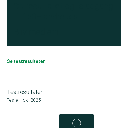
Se resultatet
og få adgang
til 150+ andre test
Bliv medlem
Se testresultater
Testresultater
Testet i
okt 2025