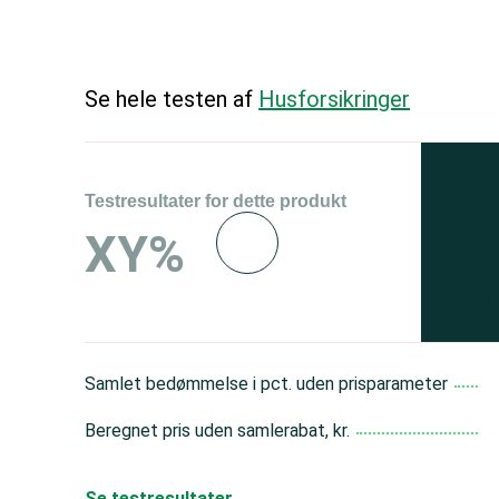
Se hele testen af
Husforsikringer
Testresultater for dette produkt
Se 
XY%
og 
150
Samlet bedømmelse i pct. uden prisparameter
Beregnet pris uden samlerabat, kr.
Se testresultater