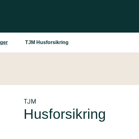
nger
TJM Husforsikring
TJM
Husforsikring