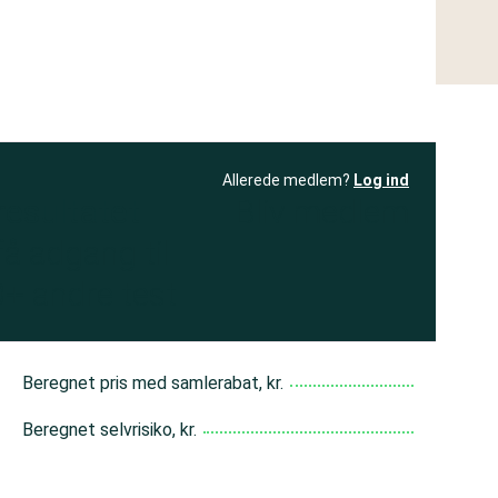
Allerede medlem?
Log ind
resultatet
Bliv medlem
få adgang til
+ andre test
Beregnet pris med samlerabat, kr.
Beregnet selvrisiko, kr.