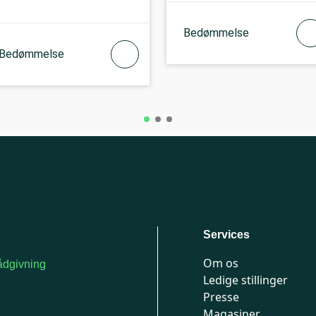
Bedømmelse
Bedømmelse
Services
Om os
dgivning
Ledige stillinger
or medlemmer: 7741
Presse
777
Magasiner
n-fredag 9-15