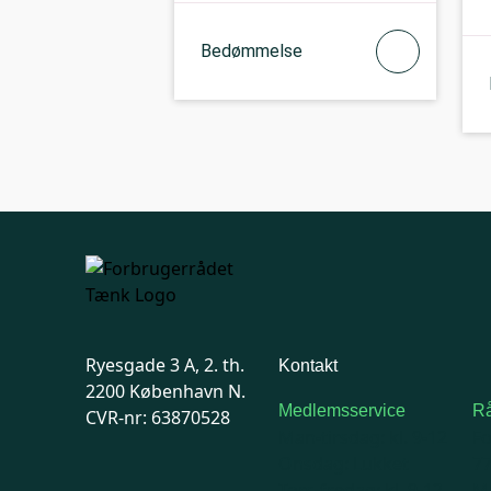
Bedømmelse
Ryesgade 3 A, 2. th.
Kontakt
2200 København N.
Medlemsservice
Rå
CVR-nr: 63870528
Man-tirsdag: kl. 9-12
F
Onsdag: Lukket
7
Tors-fredag: kl. 9-12
Ma