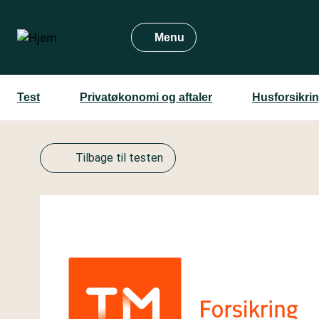
Gå
til
Menu
hovedindhold
Test
Privatøkonomi og aftaler
Husforsikri
Tilbage til testen