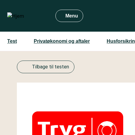
Gå
til
Menu
hovedindhold
Test
Privatøkonomi og aftaler
Husforsikri
Tilbage til testen