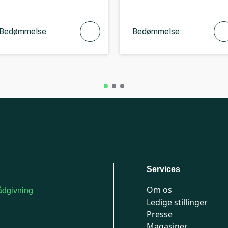
Bedømmelse
Bedømmelse
Services
Om os
dgivning
Ledige stillinger
or medlemmer: 7741
Presse
777
Magasiner
n-fredag 9-15