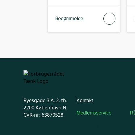
Bedømmelse
Ryesgade 3 A, 2. th.
Kontakt
2200 København N.
Medlemsservice
Rå
CVR-nr: 63870528
Man-tirsdag: kl. 9-12
F
Onsdag: Lukket
7
Tors-fredag: kl. 9-12
Ma