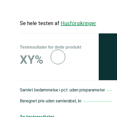
Se hele testen af
Husforsikringer
Testresultater for dette produkt
Se 
XY%
og 
150
Samlet bedømmelse i pct. uden prisparameter
Beregnet pris uden samlerabat, kr.
Se testresultater