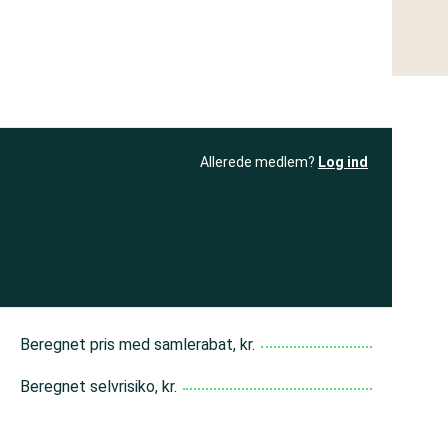
Allerede medlem?
Log ind
resultatet
Bliv medlem
få adgang til
+ andre test
Beregnet pris med samlerabat, kr.
Beregnet selvrisiko, kr.