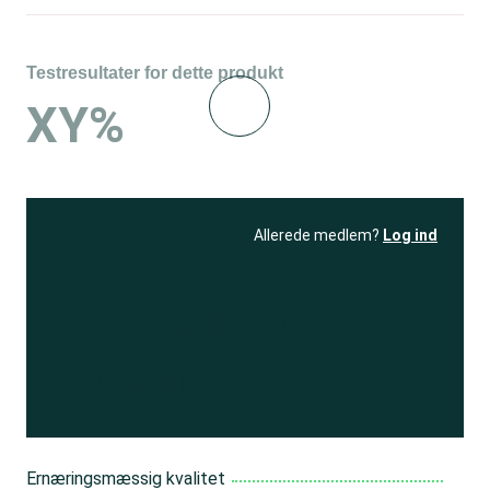
Testresultater for dette produkt
XY%
Allerede medlem?
Log ind
Se resultatet
og få adgang
til 150+ andre test
Bliv medlem
Ernæringsmæssig kvalitet