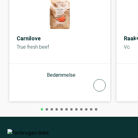
Carnilove
Raak
True fresh beef
Voksen
Bedømmelse