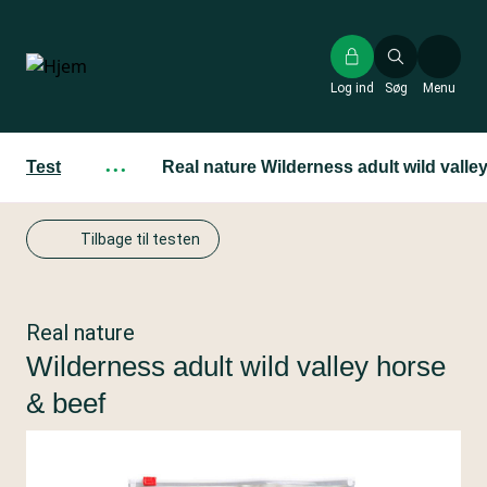
Gå
til
hovedindhold
Log ind
Søg
Menu
Test
···
Real nature Wilderness adult wild valle
Tilbage til testen
Real nature
Wilderness adult wild valley horse
& beef