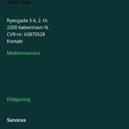
Ryesgade 3 A, 2. th.
2200 København N.
CVR-nr: 63870528
Kontakt
Medlemsservice
Man-tirsdag: kl. 9-12
Onsdag: Lukket
Tors-fredag: kl. 9-12
7741 7741
Kontakt medlemsservice
Rådgivning
For medlemmer: 7741 7777
Man-fredag 9-15
Services