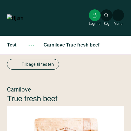
Gå
til
hovedindhold
Log ind
Søg
Menu
Test
···
Carnilove True fresh beef
Tilbage til testen
Carnilove
True fresh beef