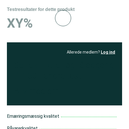
Testresultater for dette produkt
XY%
Allerede medlem?
Log ind
Se resultatet
og få adgang
til 150+ andre test
Bliv medlem
Ernæringsmæssig kvalitet
Råvarerkvalitet