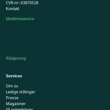
CVR-nr: 63870528
Kontakt
Medlemsservice
Man-tirsdag: kl. 9-12
Onsdag: Lukket
Tors-fredag: kl. 9-12
7741 7741
Kontakt medlemsservice
Rådgivning
For medlemmer: 7741 7777
Man-fredag 9-15
Services
Om os
Ledige stillinger
Presse
Magasiner
Få nyhedsbrev