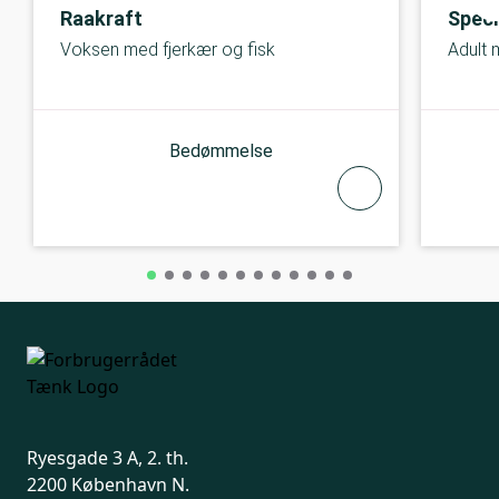
Raakraft
Speci
Voksen med fjerkær og fisk
Adult
Bedømmelse
Ryesgade 3 A, 2. th.
2200 København N.