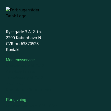
Ryesgade 3 A, 2. th.
2200 København N.
CVR-nr: 63870528
Kontakt
Medlemsservice
Man-tirsdag: kl. 9-12
Onsdag: Lukket
Tors-fredag: kl. 9-12
7741 7741
Kontakt medlemsservice
Rådgivning
For medlemmer: 7741 7777