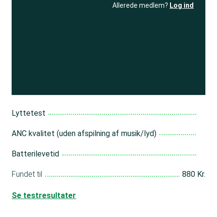
Allerede medlem?
Log ind
Se resultatet
og få adgang
til 150+ andre test
Bliv medlem
Lyttetest
ANC kvalitet (uden afspilning af musik/lyd)
Batterilevetid
Fundet til
880 Kr.
Se testresultater