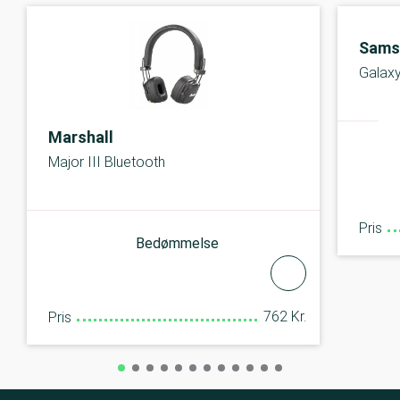
Sams
Galax
Marshall
Major III Bluetooth
Pris
Bedømmelse
762 Kr.
Pris