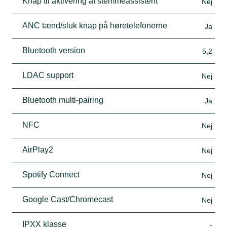
Knap til aktivering af stemmeassistent
Nej
ANC tænd/sluk knap på høretelefonerne
Ja
Bluetooth version
5,2
LDAC support
Nej
Bluetooth multi-pairing
Ja
NFC
Nej
AirPlay2
Nej
Spotify Connect
Nej
Google Cast/Chromecast
Nej
IPXX klasse
-