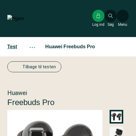
Gå
til
hovedindhold
Log ind
Søg
Menu
Test
···
Huawei Freebuds Pro
Tilbage til testen
Huawei
Freebuds Pro