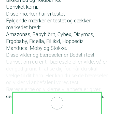
Sikkerhed og holdbarhed
Uønsket kemi.
Disse mærker har vi testet
Følgende mærker er testet og dækker
markedet bredt:
Amazonas, Babybjörn, Cybex, Didymos,
Ergobaby, Fidella, Fillikid, Hoppediz,
Manduca, Moby og Stokke.
Disse vikler og bæreseler er Bedst i test
Uanset om du er til bæresele eller vikle, så er
der god grund til at se dig for, når du skal
vælge til dit barn. Her kan du se de bæreseler
og vikler vi anbefaler i vores test.
Bæreselerne og viklerne vi anbefaler giver
den bedste støtte og er fri for uønsket kemi.