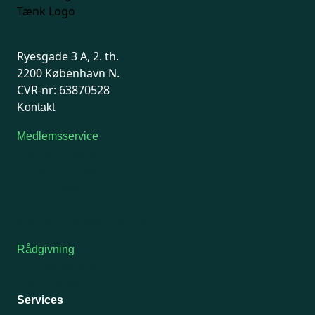
Ryesgade 3 A, 2. th.
2200 København N.
CVR-nr: 63870528
Kontakt
Medlemsservice
Man-tirsdag: kl. 9-12
Onsdag: Lukket
Tors-fredag: kl. 9-12
7741 7741
Kontakt medlemsservice
Rådgivning
For medlemmer: 7741 7777
Man-fredag 9-15
Services