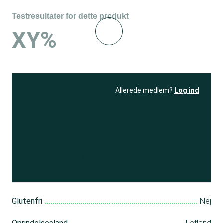
Testresultater for dette produkt
XY%
Allerede medlem?
Log ind
Se resultatet
og få adgang
til 150+ andre test
Bliv medlem
Glutenfri
Nej
Oprindelsesland
Letland