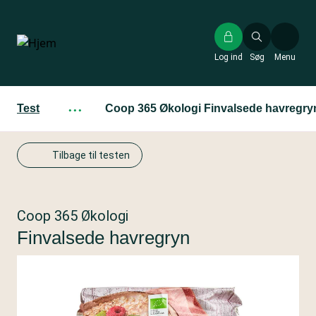
Gå
til
hovedindhold
Log ind
Søg
Menu
Test
···
Coop 365 Økologi Finvalsede havregry
Tilbage til testen
Coop 365 Økologi
Finvalsede havregryn