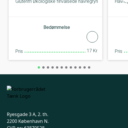
Glutenfri Økologiske finvalsede havregryn
Havreg
Bedømmelse
17 Kr.
Pris
Pris
Ryesgade 3 A, 2. th.
2200 København N.