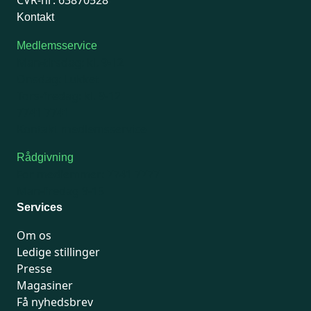
CVR-nr: 63870528
Kontakt
Medlemsservice
Man-tirsdag: kl. 9-12
Onsdag: Lukket
Tors-fredag: kl. 9-12
7741 7741
Kontakt medlemsservice
Rådgivning
For medlemmer: 7741 7777
Man-fredag 9-15
Services
Om os
Ledige stillinger
Presse
Magasiner
Få nyhedsbrev