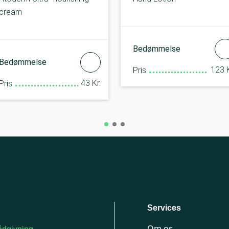
cream
Bedømmelse
Bedømmelse
123 K
Pris
43 Kr.
Pris
Services
Om os