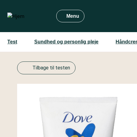
Gå
til
Menu
hovedindhold
Test
Sundhed og personlig pleje
Håndcre
Tilbage til testen