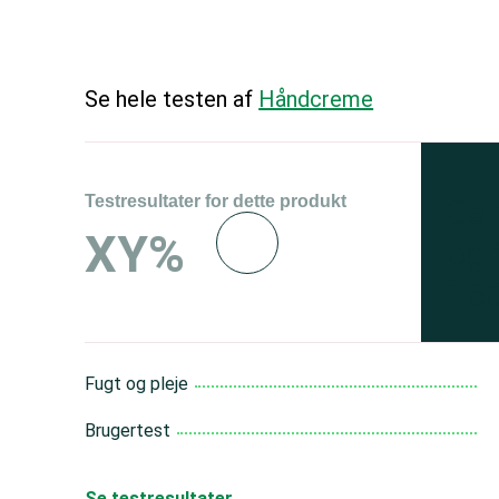
Se hele testen af
Håndcreme
Testresultater for dette produkt
Se 
XY%
og 
150
Fugt og pleje
Brugertest
Se testresultater