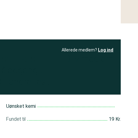
Allerede medlem?
Log ind
resultatet
Bliv medlem
få adgang til
+ andre test
Uønsket kemi
Fundet til
19 Kr.