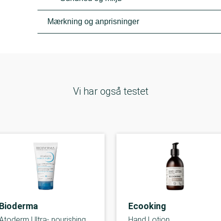
Mærkning og anprisninger
Vi har også testet
Bioderma
Ecooking
Atoderm Ultra- nourishing
Hand Lotion