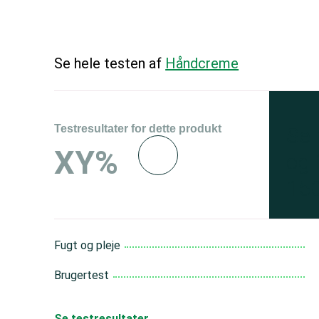
Se hele testen af
Håndcreme
Testresultater for dette produkt
Se 
XY%
og 
150
Fugt og pleje
Brugertest
Se testresultater