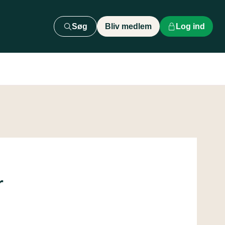
Søg
Bliv medlem
Log ind
r