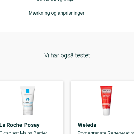
Mærkning og anprisninger
Vi har også testet
La Roche-Posay
Weleda
Cicaplast Mains Barrier
Pomegranate Regeneratin