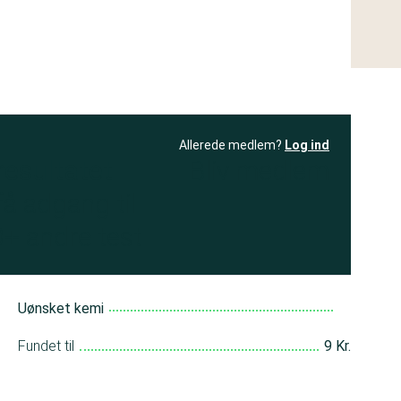
Allerede medlem?
Log ind
resultatet
Bliv medlem
få adgang til
+ andre test
Uønsket kemi
Fundet til
9 Kr.