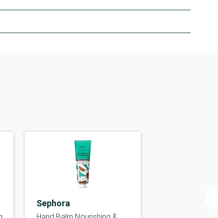
Sephora
g
Hand Balm Nourishing &