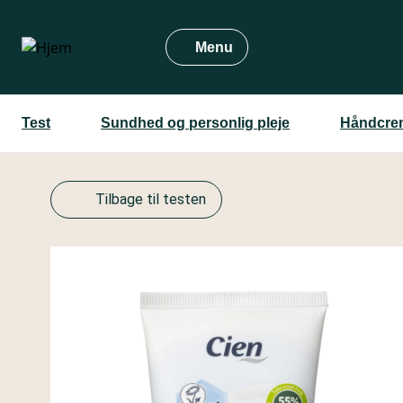
Gå
til
Menu
hovedindhold
Test
Sundhed og personlig pleje
Håndcre
Tilbage til testen