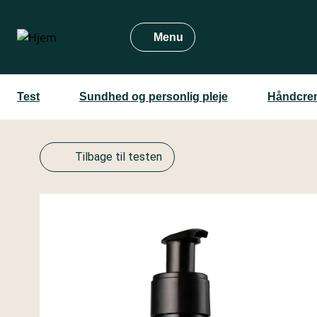
Gå
til
Menu
hovedindhold
Test
Sundhed og personlig pleje
Håndcre
Tilbage til testen