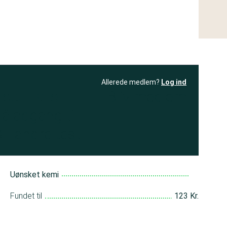
Allerede medlem?
Log ind
resultatet
Bliv medlem
få adgang til
+ andre test
Uønsket kemi
Fundet til
123 Kr.