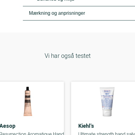
Mærkning og anprisninger
Vi har også testet
Aesop
Kiehl's
Resurrection Aromatique Hand
Ultimate strength hand sal