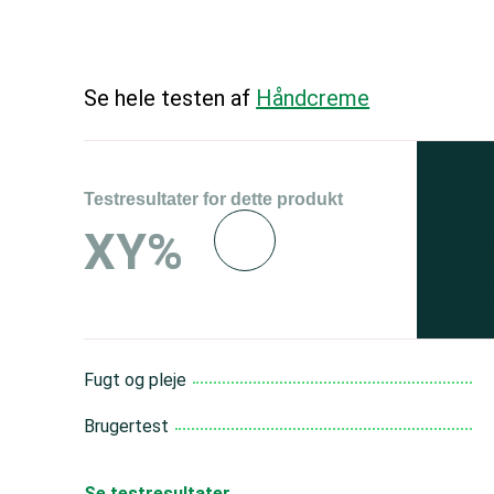
Se hele testen af
Håndcreme
Testresultater for dette produkt
Se 
XY%
og 
150
Fugt og pleje
Brugertest
Se testresultater