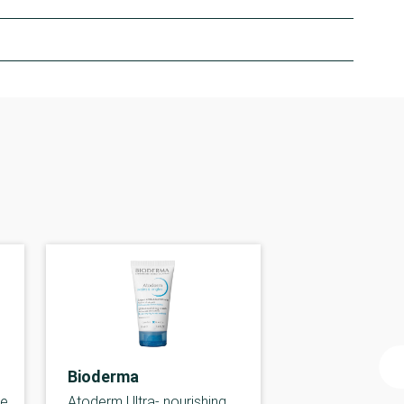
Bioderma
ve
Atoderm Ultra- nourishing