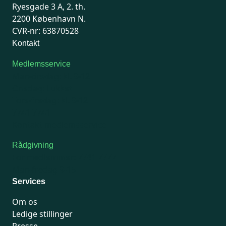
Ryesgade 3 A, 2. th.
2200 København N.
CVR-nr: 63870528
Kontakt
Medlemsservice
Man-tirsdag: kl. 9-12
Onsdag: Lukket
Tors-fredag: kl. 9-12
7741 7741
Kontakt medlemsservice
Rådgivning
For medlemmer: 7741 7777
Man-fredag 9-15
Services
Om os
Ledige stillinger