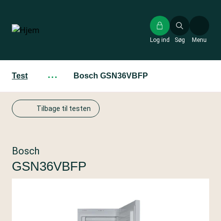
Gå
til
hovedindhold
Log ind
Søg
Menu
Test
···
Bosch GSN36VBFP
Tilbage til testen
Bosch
GSN36VBFP