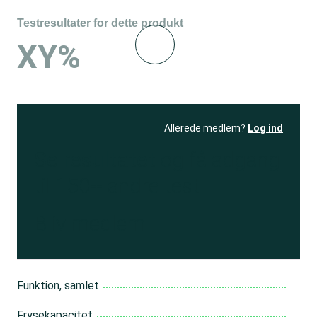
Testresultater for dette produkt
XY%
Allerede medlem?
Log ind
Se resultatet
og få adgang
til 150+ andre test
Bliv medlem
Funktion, samlet
Frysekapacitet