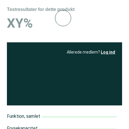
Testresultater for dette produkt
XY%
Allerede medlem?
Log ind
Se resultatet
og få adgang
til 150+ andre test
Bliv medlem
Funktion, samlet
Frysekapacitet