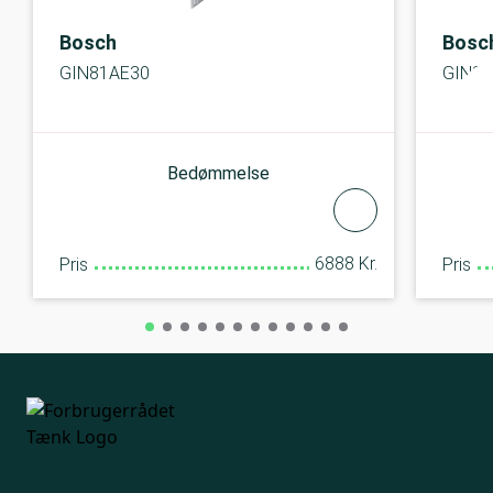
Bosch
Bosc
GIN81AE30
GIN8
Bedømmelse
6888 Kr.
Pris
Pris