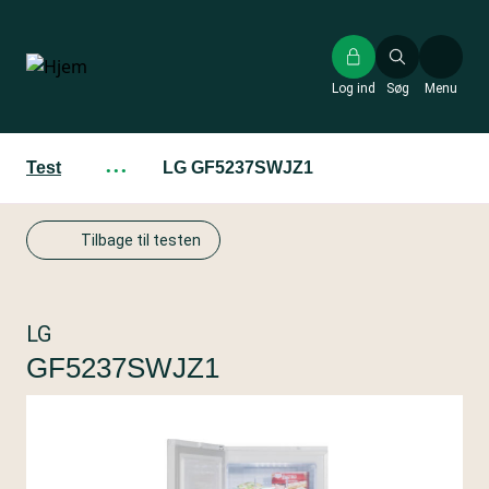
Gå
til
hovedindhold
Log ind
Søg
Menu
Test
···
LG GF5237SWJZ1
Tilbage til testen
LG
GF5237SWJZ1