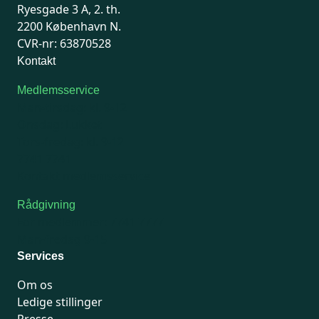
Ryesgade 3 A, 2. th.
2200 København N.
CVR-nr: 63870528
Kontakt
Medlemsservice
Man-tirsdag: kl. 9-12
Onsdag: Lukket
Tors-fredag: kl. 9-12
7741 7741
Kontakt medlemsservice
Rådgivning
For medlemmer: 7741 7777
Man-fredag 9-15
Services
Om os
Ledige stillinger