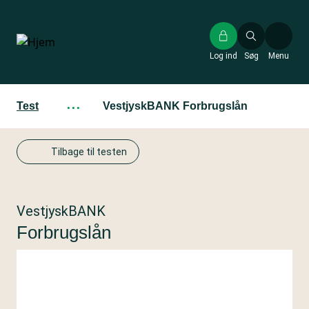
Gå
til
hovedindhold
Log ind
Søg
Menu
Test
···
VestjyskBANK Forbrugslån
Tilbage til testen
VestjyskBANK
Forbrugslån