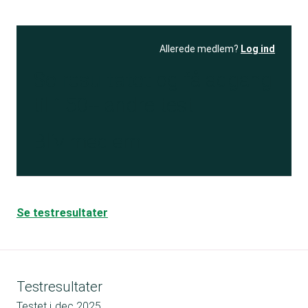
Allerede medlem?
Log ind
Se resultatet
og få adgang
til 150+ andre test
Bliv medlem
Se testresultater
Testresultater
Testet i
dec 2025