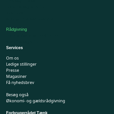
Onsdag: Lukket
Tors-fredag: kl. 9-12
7741 7741
Kontakt medlemsservice
Rådgivning
For medlemmer: 7741 7777
Man-fredag 9-15
Services
Om os
Ledige stillinger
Presse
Magasiner
Få nyhedsbrev
Besøg også
Økonomi- og gældsrådgivning
Forbrugerrådet Tænk