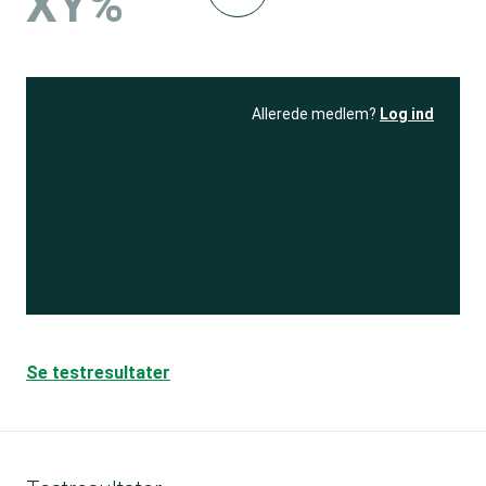
XY%
Allerede medlem?
Log ind
Få adgang
til denne og
150+ andre tests
Få adgang
Se testresultater