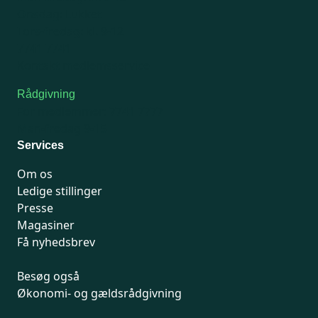
Onsdag: Lukket
Tors-fredag: kl. 9-12
7741 7741
Kontakt medlemsservice
Rådgivning
For medlemmer: 7741 7777
Man-fredag 9-15
Services
Om os
Ledige stillinger
Presse
Magasiner
Få nyhedsbrev
Besøg også
Økonomi- og gældsrådgivning