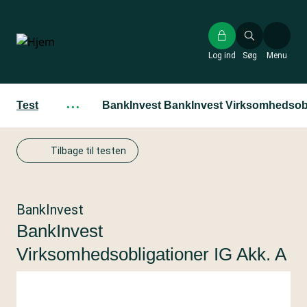
Gå
til
hovedindhold
Log ind
Søg
Menu
Test
···
BankInvest BankInvest Virksomhedsobli
Tilbage til testen
BankInvest
BankInvest
Virksomhedsobligationer IG Akk. A