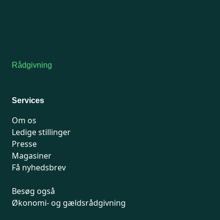
Onsdag: Lukket
Tors-fredag: kl. 9-12
7741 7741
Kontakt medlemsservice
Rådgivning
For medlemmer: 7741 7777
Man-fredag 9-15
Services
Om os
Ledige stillinger
Presse
Magasiner
Få nyhedsbrev
Besøg også
Økonomi- og gældsrådgivning