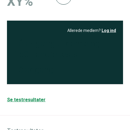
XY%
Allerede medlem?
Log ind
Få adgang
til denne og
150+ andre tests
Få adgang
Se testresultater