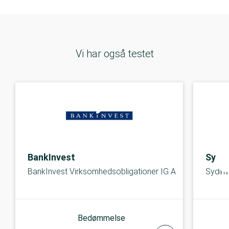
Vi har også testet
BankInvest
Sydin
BankInvest Virksomhedsobligationer IG A
Sydinv
Bedømmelse