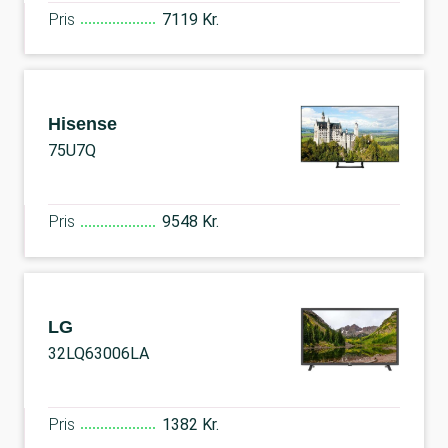
Pris
7119 Kr.
Hisense
75U7Q
Pris
9548 Kr.
LG
32LQ63006LA
Pris
1382 Kr.