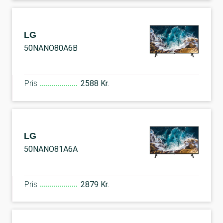
LG
50NANO80A6B
Pris
2588 Kr.
LG
50NANO81A6A
Pris
2879 Kr.