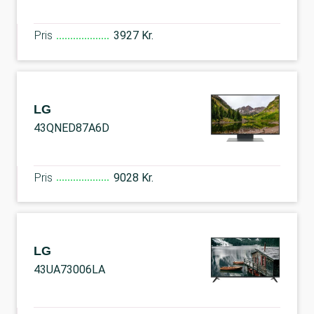
Pris
3927 Kr.
LG
43QNED87A6D
Pris
9028 Kr.
LG
43UA73006LA