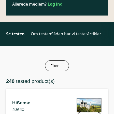
Allerede medlem?
Log ind
Se testen
Om testen
Sådan har vi testet
Artikler
Filter
240
tested product(s)
HiSense
40A4Q