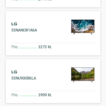
LG
55NANO81A6A
Pris
3273 Kr.
LG
55NU900B6LA
Pris
3999 Kr.