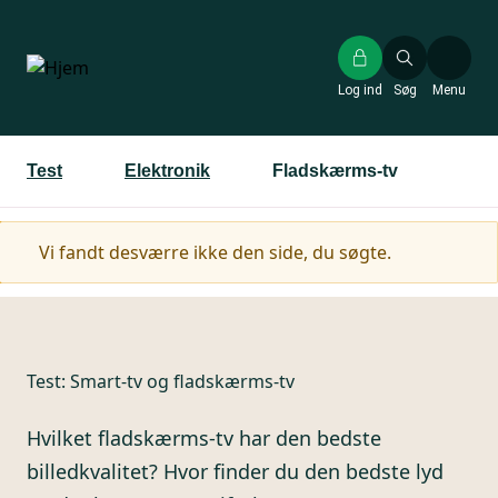
Gå
til
hovedindhold
Log ind
Søg
Menu
Test
Elektronik
Fladskærms-tv
Advarselsmeddelelse
Vi fandt desværre ikke den side, du søgte.
Test:
Smart-tv og fladskærms-tv
Hvilket fladskærms-tv har den bedste
billedkvalitet? Hvor finder du den bedste lyd