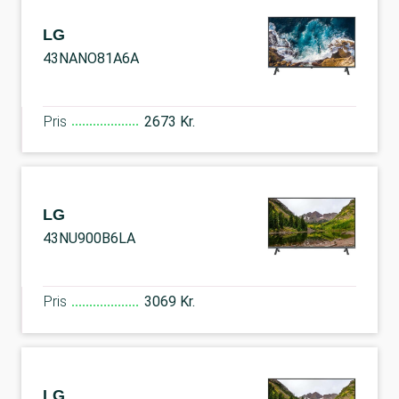
LG
43NANO81A6A
Pris
2673 Kr.
LG
43NU900B6LA
Pris
3069 Kr.
LG