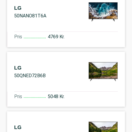
LG
50NANO81T6A
Pris
4769 Kr.
LG
50QNED72B6B
Pris
5048 Kr.
LG