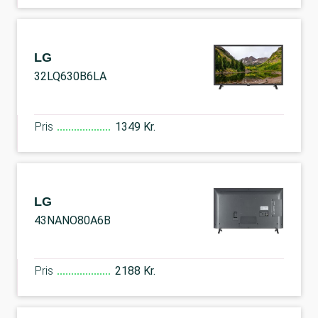
LG
32LQ630B6LA
Pris
1349 Kr.
LG
43NANO80A6B
Pris
2188 Kr.