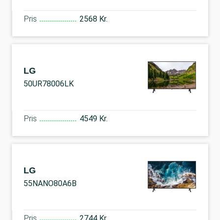
Pris
2568 Kr.
LG
50UR78006LK
Pris
4549 Kr.
LG
55NANO80A6B
Pris
2744 Kr.