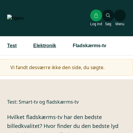
Gå
til
hovedindhold
Log ind
Søg
Menu
Test
Elektronik
Fladskærms-tv
Advarselsmeddelelse
Vi fandt desværre ikke den side, du søgte.
Test:
Smart-tv og fladskærms-tv
Hvilket fladskærms-tv har den bedste
billedkvalitet? Hvor finder du den bedste lyd