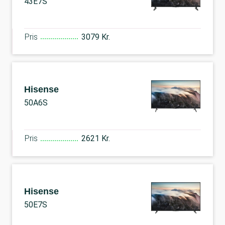
43E7S
Pris
3079 Kr.
Hisense
50A6S
Pris
2621 Kr.
Hisense
50E7S