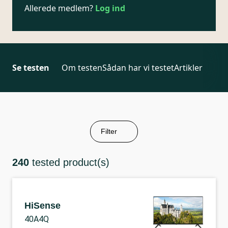
Allerede medlem?
Log ind
Se testen
Om testen
Sådan har vi testet
Artikler
Filter
240
tested product(s)
HiSense
40A4Q