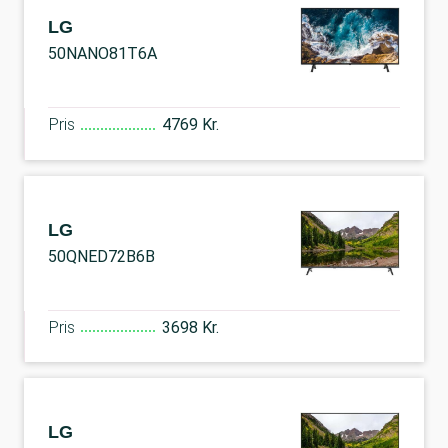
LG
50NANO81T6A
Pris
4769 Kr.
LG
50QNED72B6B
Pris
3698 Kr.
LG