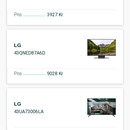
Pris
3927 Kr.
LG
43QNED87A6D
Pris
9028 Kr.
LG
43UA73006LA