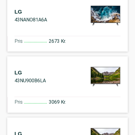
LG
43NANO81A6A
Pris
2673 Kr.
LG
43NU900B6LA
Pris
3069 Kr.
LG