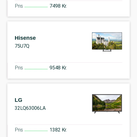
Pris
7498 Kr.
Hisense
75U7Q
Pris
9548 Kr.
LG
32LQ63006LA
Pris
1382 Kr.