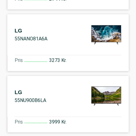
LG
55NANO81A6A
Pris
3273 Kr.
LG
55NU900B6LA
Pris
3999 Kr.