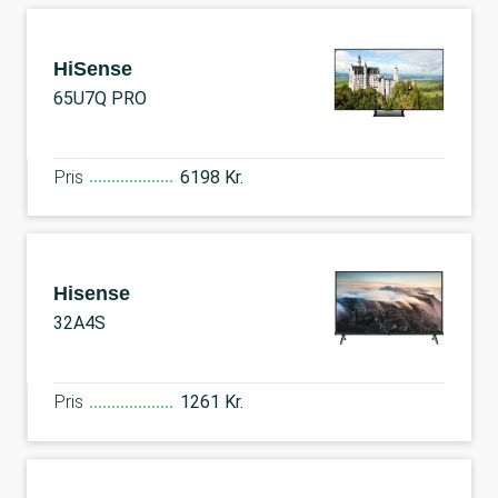
HiSense
65U7Q PRO
Pris
6198 Kr.
Hisense
32A4S
Pris
1261 Kr.