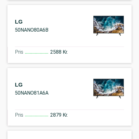
LG
50NANO80A6B
Pris
2588 Kr.
LG
50NANO81A6A
Pris
2879 Kr.