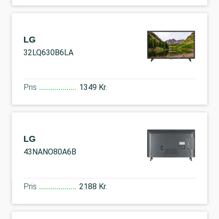
LG
32LQ630B6LA
Pris
1349 Kr.
LG
43NANO80A6B
Pris
2188 Kr.