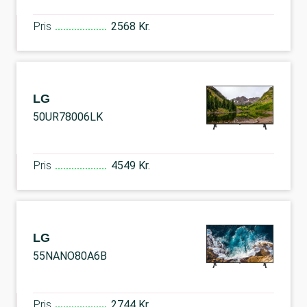
Pris
2568 Kr.
LG
50UR78006LK
Pris
4549 Kr.
LG
55NANO80A6B
Pris
2744 Kr.