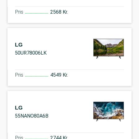
Pris
2568 Kr.
LG
50UR78006LK
Pris
4549 Kr.
LG
55NANO80A6B
Pris
2744 Kr.