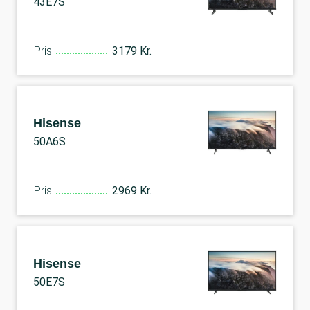
43E7S
Pris
3179 Kr.
Hisense
50A6S
Pris
2969 Kr.
Hisense
50E7S