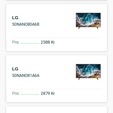
LG
50NANO80A6B
Pris
2588 Kr.
LG
50NANO81A6A
Pris
2879 Kr.