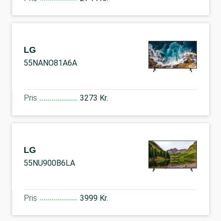
LG
55NANO81A6A
Pris
3273 Kr.
LG
55NU900B6LA
Pris
3999 Kr.