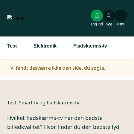
Gå
til
hovedindhold
Log ind
Søg
Menu
Test
Elektronik
Fladskærms-tv
Advarselsmeddelelse
Vi fandt desværre ikke den side, du søgte.
Test:
Smart-tv og fladskærms-tv
Hvilket fladskærms-tv har den bedste
billedkvalitet? Hvor finder du den bedste lyd