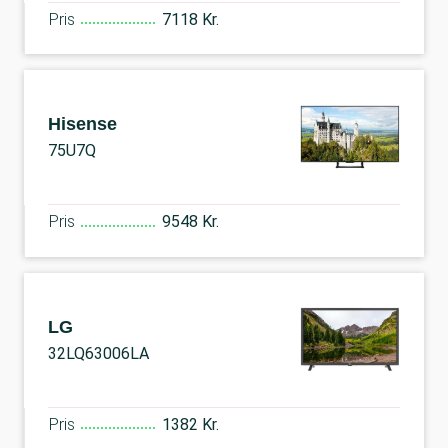
Pris
7118 Kr.
Hisense
75U7Q
Pris
9548 Kr.
LG
32LQ63006LA
Pris
1382 Kr.