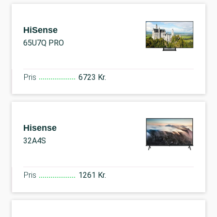
HiSense
65U7Q PRO
Pris
6723 Kr.
Hisense
32A4S
Pris
1261 Kr.