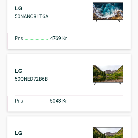
LG
50NANO81T6A
Pris
4769 Kr.
LG
50QNED72B6B
Pris
5048 Kr.
LG