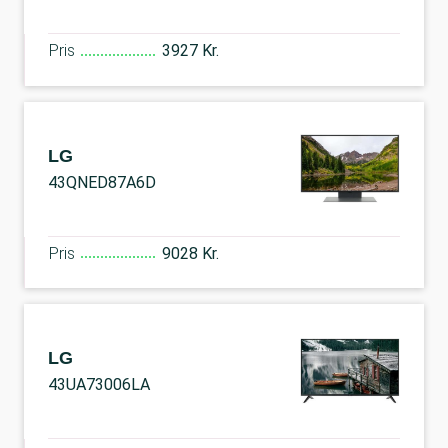
Pris
3927 Kr.
LG
43QNED87A6D
Pris
9028 Kr.
LG
43UA73006LA