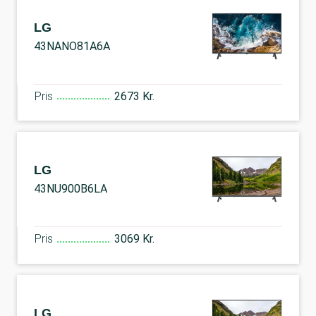
LG
43NANO81A6A
Pris
2673 Kr.
LG
43NU900B6LA
Pris
3069 Kr.
LG