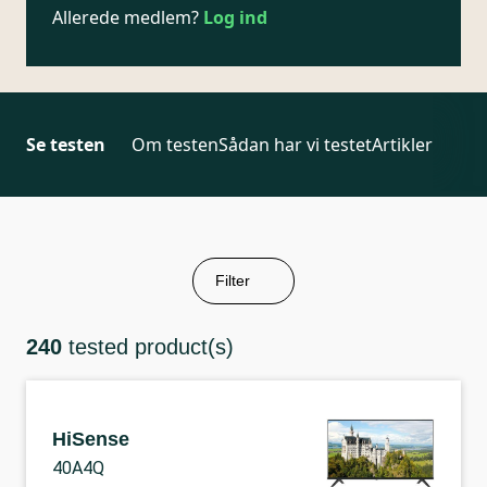
Allerede medlem?
Log ind
Se testen
Om testen
Sådan har vi testet
Artikler
Filter
240
tested product(s)
HiSense
40A4Q