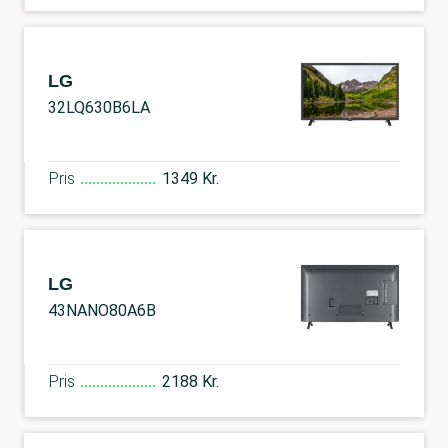
LG
32LQ630B6LA
Pris
1349 Kr.
LG
43NANO80A6B
Pris
2188 Kr.