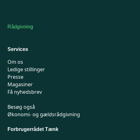
7741 7741
Kontakt medlemsservice
Rådgivning
For medlemmer: 7741 7777
Man-fredag 9-15
Services
Om os
Ledige stillinger
Presse
Magasiner
Få nyhedsbrev
Besøg også
Økonomi- og gældsrådgivning
Forbrugerrådet Tænk