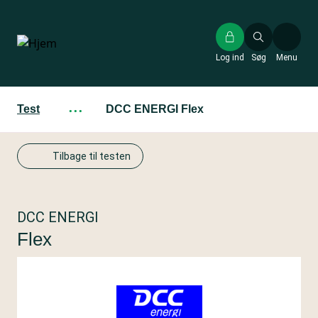
Gå
til
hovedindhold
Log ind
Søg
Menu
Test
···
DCC ENERGI Flex
Tilbage til testen
DCC ENERGI
Flex