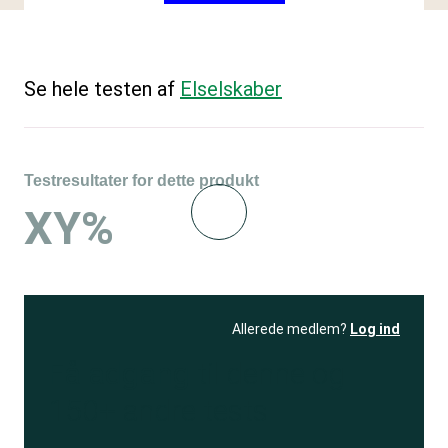
Se hele testen af
Elselskaber
Testresultater for dette produkt
XY%
Allerede medlem?
Log ind
Få adgang
til denne og
150+ andre tests