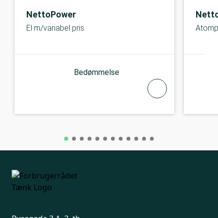
NettoPower
Nett
El m/variabel pris
Atom
Bedømmelse