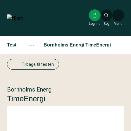
Gå
til
hovedindhold
Log ind
Søg
Menu
Test
···
Bornholms Energi TimeEnergi
Tilbage til testen
Bornholms Energi
TimeEnergi