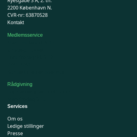
Ryesgade 3 A, 2. th.
2200 København N.
CVR-nr: 63870528
Kontakt
Medlemsservice
Man-tirsdag: kl. 9-12
Onsdag: Lukket
Tors-fredag: kl. 9-12
7741 7741
Kontakt medlemsservice
Rådgivning
For medlemmer: 7741 7777
Man-fredag 9-15
Services
Om os
Ledige stillinger
Presse