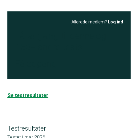
Allerede medlem?
Log ind
Få adgang
til denne og
150+ andre tests
Få adgang
Se testresultater
Testresultater
Testet i
mar 2026