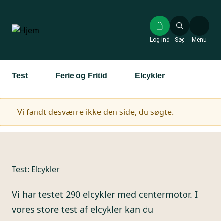
Gå
til
hovedindhold
Log ind
Søg
Menu
Test
Ferie og Fritid
Elcykler
Advarselsmeddelelse
Vi fandt desværre ikke den side, du søgte.
Test:
Elcykler
Vi har testet 290 elcykler med centermotor. I
vores store test af elcykler kan du