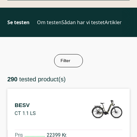
Se testen
Om testen
Sådan har vi testet
Artikler
Filter
290
tested product(s)
BESV
CT 1.1 LS
Pris
22399 Kr.