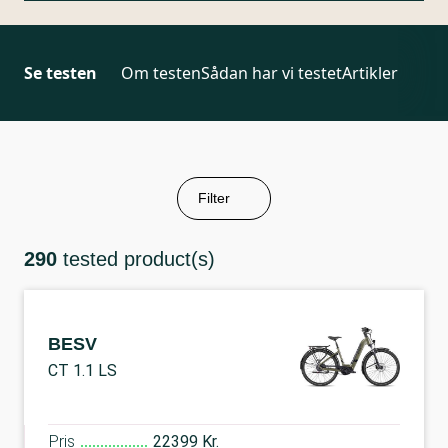
Se testen
Om testen
Sådan har vi testet
Artikler
Filter
290
tested product(s)
BESV
CT 1.1 LS
Pris
22399 Kr.