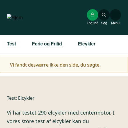
Gå
til
hovedindhold
Log ind
Søg
Menu
Test
Ferie og Fritid
Elcykler
Advarselsmeddelelse
Vi fandt desværre ikke den side, du søgte.
Test:
Elcykler
Vi har testet 290 elcykler med centermotor. I
vores store test af elcykler kan du