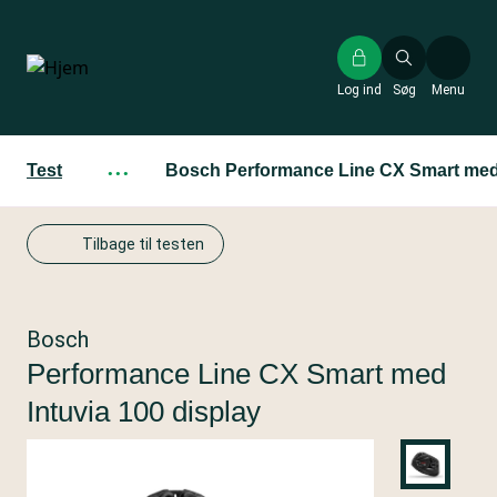
Gå
til
hovedindhold
Log ind
Søg
Menu
Test
···
Bosch Performance Line CX Smart med 
Tilbage til testen
Bosch
Performance Line CX Smart med
Intuvia 100 display