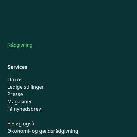
Man-tirsdag: kl. 9-12
Onsdag: Lukket
Tors-fredag: kl. 9-12
7741 7741
Kontakt medlemsservice
Rådgivning
For medlemmer: 7741 7777
Man-fredag 9-15
Services
Om os
Ledige stillinger
Presse
Magasiner
Få nyhedsbrev
Besøg også
Økonomi- og gældsrådgivning