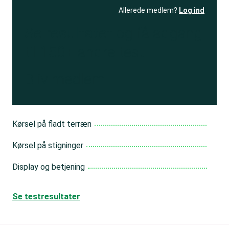
Allerede medlem?
Log ind
Se resultatet
og få adgang
til 150+ andre test
Bliv medlem
Kørsel på fladt terræn
Kørsel på stigninger
Display og betjening
Se testresultater