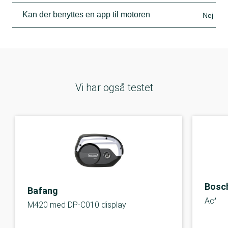
Kan der benyttes en app til motoren
Nej
Vi har også testet
Bosc
Bafang
Active
M420 med DP-C010 display