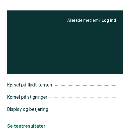
Allerede medlem?
Log ind
Se resultatet
og få adgang
til 150+ andre test
Bliv medlem
Kørsel på fladt terræn
Kørsel på stigninger
Display og betjening
Se testresultater