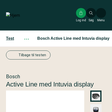
Gå
til
hovedindhold
Log ind
Søg
Menu
Test
···
Bosch Active Line med Intuvia display
Tilbage til testen
Bosch
Active Line med Intuvia display