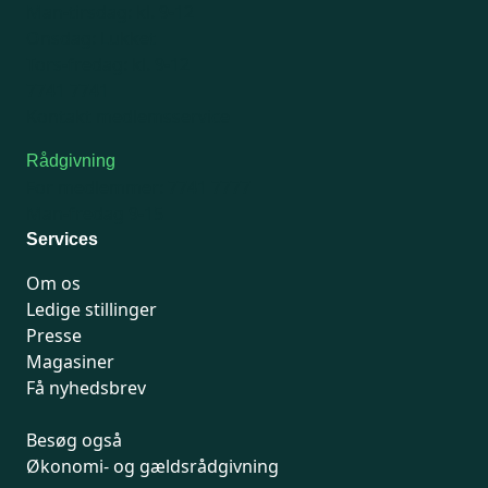
Man-tirsdag: kl. 9-12
Onsdag: Lukket
Tors-fredag: kl. 9-12
7741 7741
Kontakt medlemsservice
Rådgivning
For medlemmer: 7741 7777
Man-fredag 9-15
Services
Om os
Ledige stillinger
Presse
Magasiner
Få nyhedsbrev
Besøg også
Økonomi- og gældsrådgivning