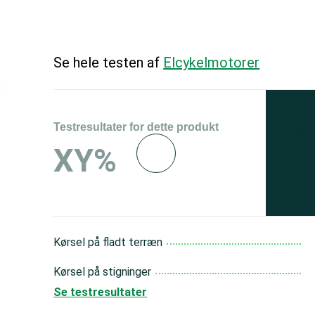
Se hele testen af
Elcykelmotorer
Testresultater for dette produkt
Se 
XY%
og 
150
Kørsel på fladt terræn
Kørsel på stigninger
Se testresultater