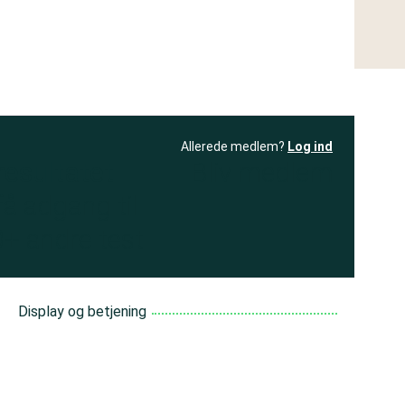
Allerede medlem?
Log ind
resultatet
Bliv medlem
få adgang til
+ andre test
Display og betjening