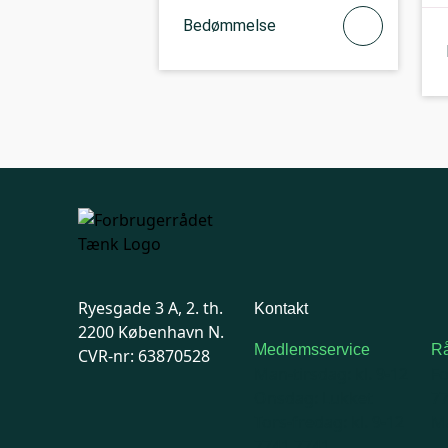
Bedømmelse
Ryesgade 3 A, 2. th.
Kontakt
2200 København N.
Medlemsservice
Rå
CVR-nr: 63870528
Man-tirsdag: kl. 9-12
F
Onsdag: Lukket
7
Tors-fredag: kl. 9-12
Ma
7741 7741