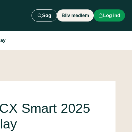
Søg
Bliv medlem
Log ind
lay
 CX Smart 2025
lay