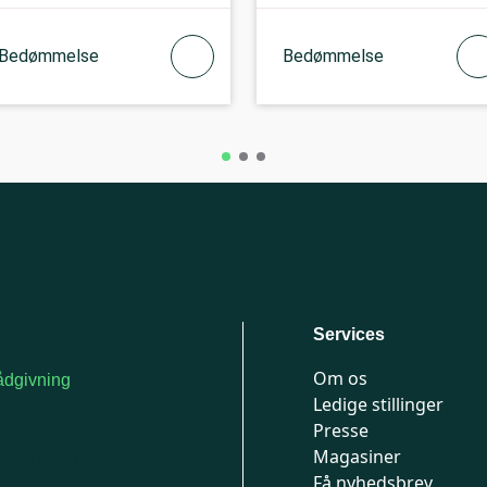
Bedømmelse
Bedømmelse
Services
Om os
dgivning
Ledige stillinger
or medlemmer: 7741
Presse
777
Magasiner
n-fredag 9-15
Få nyhedsbrev