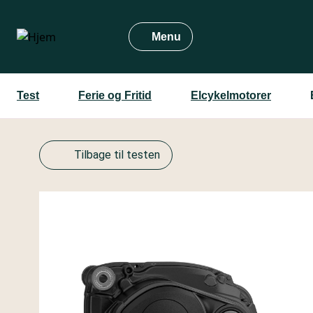
Gå
til
Menu
hovedindhold
Test
Ferie og Fritid
Elcykelmotorer
Tilbage til testen