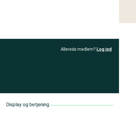
Allerede medlem?
Log ind
resultatet
Bliv medlem
få adgang til
+ andre test
Display og betjening