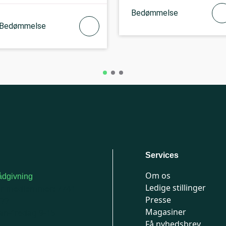
Bedømmelse
Bedømmelse
Services
Om os
dgivning
Ledige stillinger
or medlemmer: 7741
Presse
777
Magasiner
n-fredag 9-15
Få nyhedsbrev