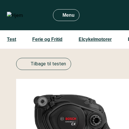
Gå
til
Menu
hovedindhold
Test
Ferie og Fritid
Elcykelmotorer
Tilbage til testen