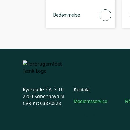
Bedømmelse
Ryesgade 3 A, 2. th.
Kontakt
2200 København N.
Medlemsservice
Rå
CVR-nr: 63870528
Man-tirsdag: kl. 9-12
F
Onsdag: Lukket
7
Tors-fredag: kl. 9-12
Ma
7741 7741