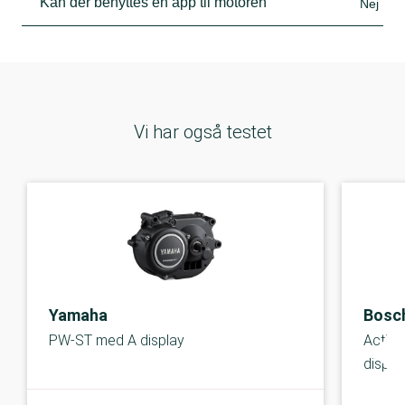
Kan der benyttes en app til motoren
Nej
Vi har også testet
Yamaha
Bosc
PW-ST med A display
Active
displa