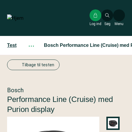
Gå
til
hovedindhold
Log ind
Søg
Menu
Test
···
Bosch Performance Line (Cruise) med P
Tilbage til testen
Bosch
Performance Line (Cruise) med
Purion display