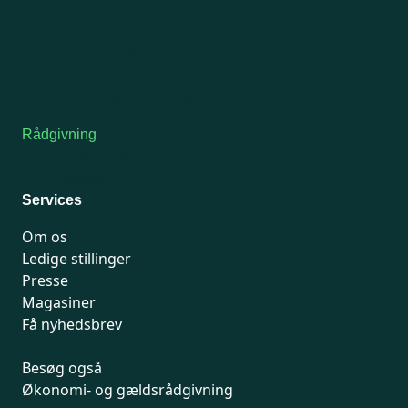
Man-tirsdag: kl. 9-12
Onsdag: Lukket
Tors-fredag: kl. 9-12
7741 7741
Kontakt medlemsservice
Rådgivning
For medlemmer: 7741 7777
Man-fredag 9-15
Services
Om os
Ledige stillinger
Presse
Magasiner
Få nyhedsbrev
Besøg også
Økonomi- og gældsrådgivning