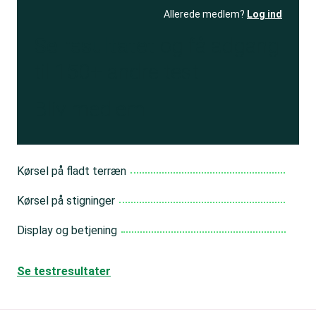
Allerede medlem?
Log ind
Se resultatet
og få adgang
til 150+ andre test
Bliv medlem
Kørsel på fladt terræn
Kørsel på stigninger
Display og betjening
Se testresultater