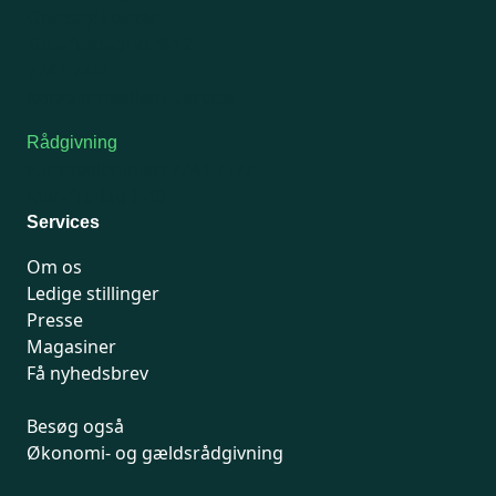
Onsdag: Lukket
Tors-fredag: kl. 9-12
7741 7741
Kontakt medlemsservice
Rådgivning
For medlemmer: 7741 7777
Man-fredag 9-15
Services
Om os
Ledige stillinger
Presse
Magasiner
Få nyhedsbrev
Besøg også
Økonomi- og gældsrådgivning