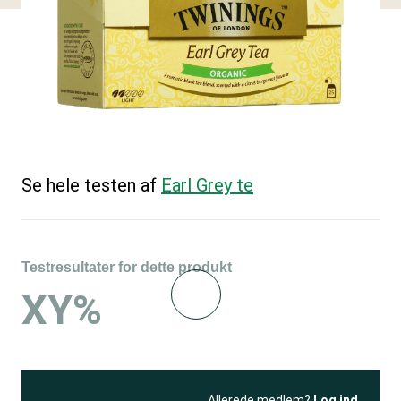
Se hele testen af
Earl Grey te
Testresultater for dette produkt
XY%
Allerede medlem?
Log ind