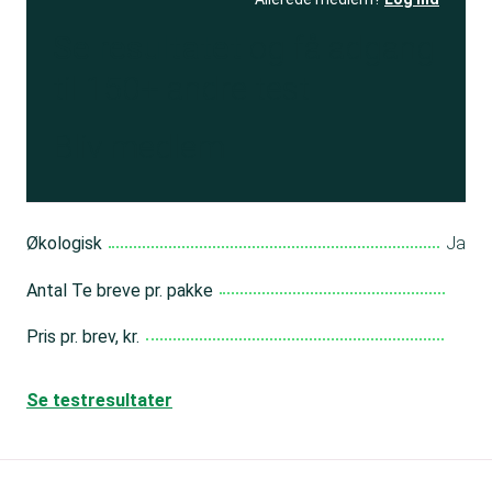
Se resultatet
og få adgang
til 150+ andre test
Bliv medlem
Økologisk
Ja
Antal Te breve pr. pakke
Pris pr. brev, kr.
Se testresultater