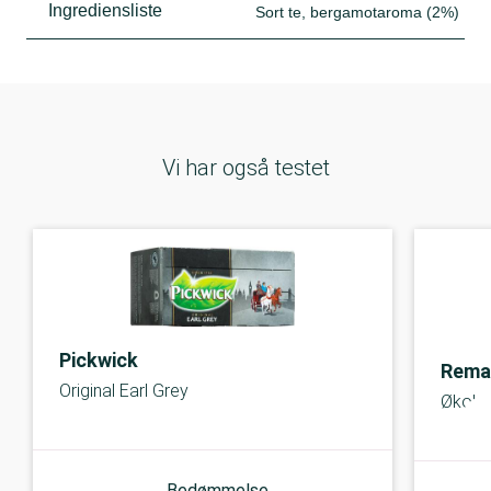
Ingrediensliste
Sort te, bergamotaroma (2%)
Vi har også testet
Pickwick
Rema
Original Earl Grey
Økolog
Bedømmelse