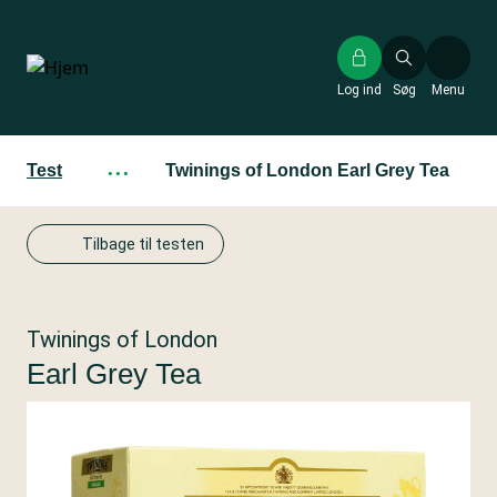
Gå
til
hovedindhold
Log ind
Søg
Menu
Test
···
Twinings of London Earl Grey Tea
Tilbage til testen
Twinings of London
Earl Grey Tea