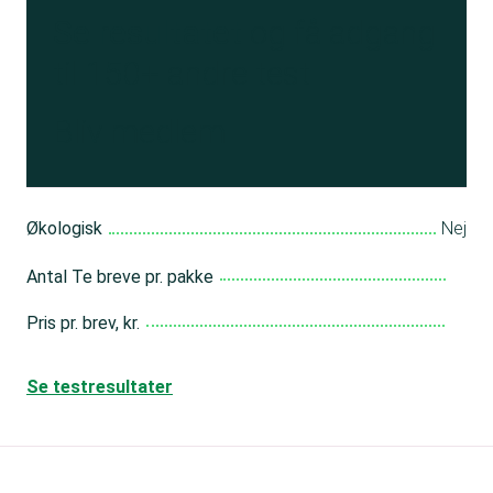
Se resultatet
og få adgang
til 150+ andre test
Bliv medlem
Økologisk
Nej
Antal Te breve pr. pakke
Pris pr. brev, kr.
Se testresultater