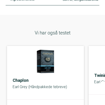
Vi har også testet
Twini
Chaplon
Earl G
Earl Grey (Håndpakkede tebreve)