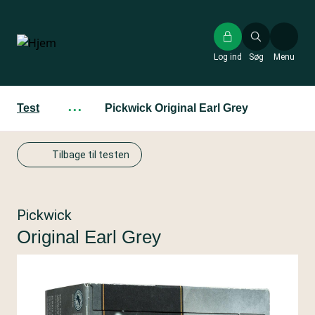
Gå
til
hovedindhold
Log ind
Søg
Menu
Test
···
Pickwick Original Earl Grey
Tilbage til testen
Pickwick
Original Earl Grey