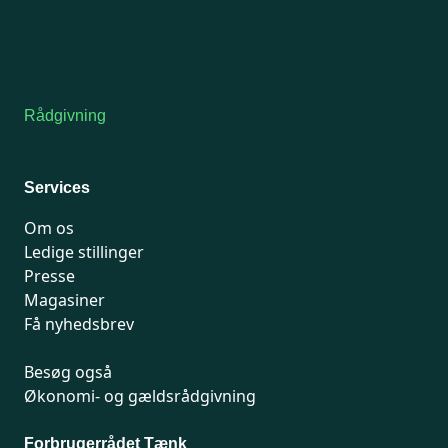
Onsdag: Lukket
Tors-fredag: kl. 9-12
7741 7741
Kontakt medlemsservice
Rådgivning
For medlemmer: 7741 7777
Man-fredag 9-15
Services
Om os
Ledige stillinger
Presse
Magasiner
Få nyhedsbrev
Besøg også
Økonomi- og gældsrådgivning
Forbrugerrådet Tænk